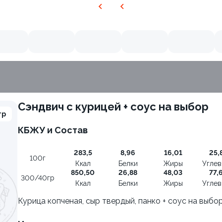
Сэндвич с курицей + соус на выбор
гр
КБЖУ и Состав
283,5
8,96
16,01
25,
100г
Ккал
Белки
Жиры
Угле
850,50
26,88
48,03
77,
300/40гр
Ккал
Белки
Жиры
Угле
Курица копченая, сыр твердый, панко + соус на выбо