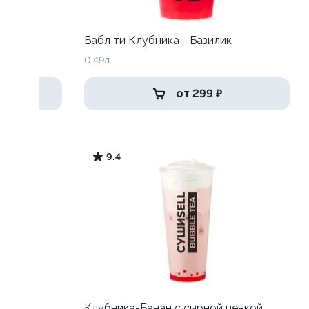
Бабл ти Клубника - Базилик
0,49л
от 299 ₽
9.4
Клубника-Банан с сырной пенкой