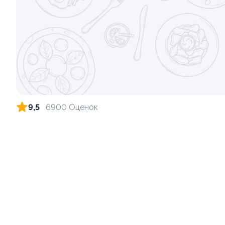
Ролл с креветкой и сыром
Ролл с лос
140 гр
130 гр
299 ₽
9,5
6900 Оценок