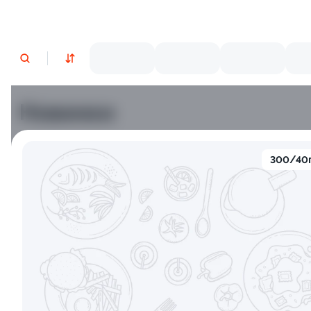
Новинки
Лосось
Креветки
300/40
9.5