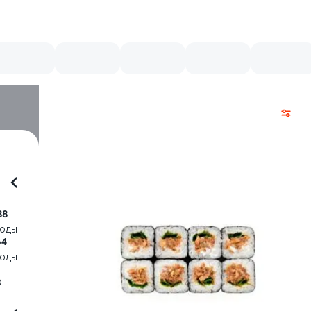
88
воды
64
воды
р