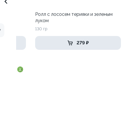
 луком
Ролл с лососем терияки и зеленым
луком
130 гр
у
279 ₽