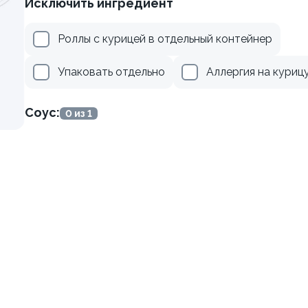
Исключить ингредиент
осем
Ролл с лососем и зеленым
Роллы с курицей в отдельный контейнер
130 гр
Упаковать отдельно
Аллергия на куриц
499 ₽
499 ₽
Соус:
0 из 1