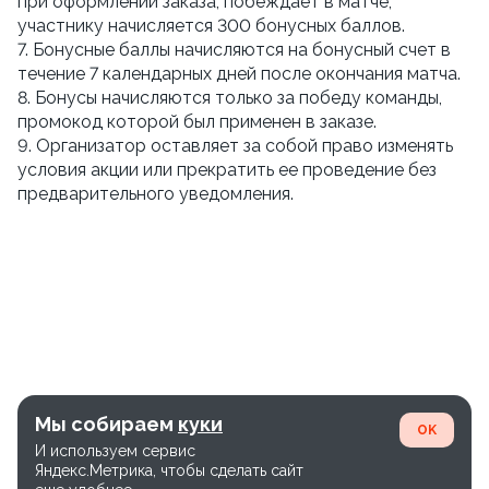
при оформлении заказа, побеждает в матче,
участнику начисляется 300 бонусных баллов.
7. Бонусные баллы начисляются на бонусный счет в
течение 7 календарных дней после окончания матча.
8. Бонусы начисляются только за победу команды,
промокод которой был применен в заказе.
9. Организатор оставляет за собой право изменять
условия акции или прекратить ее проведение без
предварительного уведомления.
Мы собираем
куки
OK
И используем сервис
Яндекс.Метрика, чтобы сделать сайт