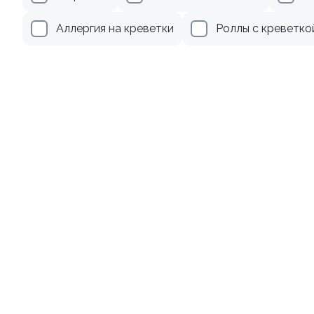
499 ₽
279 ₽
Аллергия на креветки
Роллы с креветко
9.4
8.7
Ролл с креветкой и
Ролл с лососем и зеленым
авокадо
луком
135 гр
130 гр
345 ₽
499 ₽