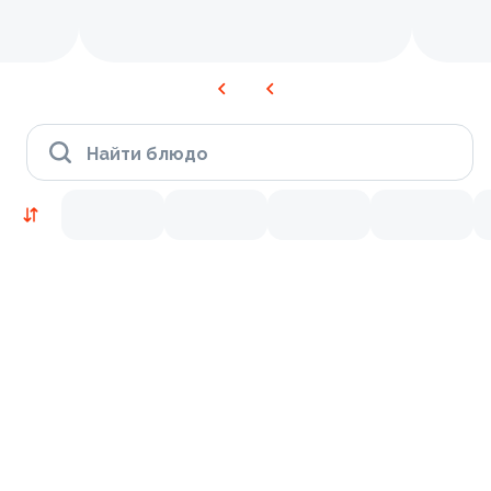
Найти блюдо
Новинки
Лосось
Курица
Тунец
Креветки
9.2
9.8