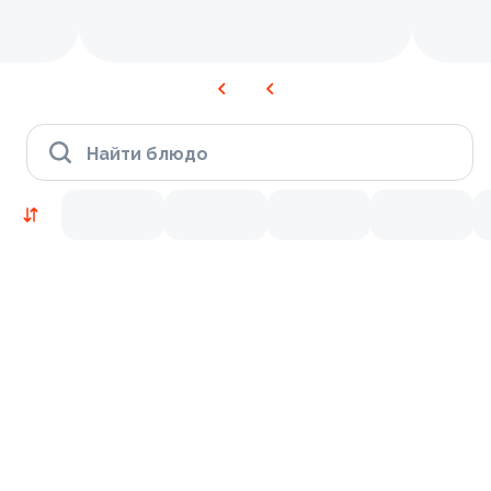
Найти блюдо
Новинки
Лосось
Курица
Тунец
Креветки
9.2
9.2