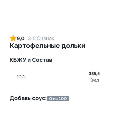
Ролл с креветкой и сыром
Ролл с лососем терияки и
зеленым луком
140 гр
9,0
315 Оценок
130 гр
Картофельные дольки
299 ₽
279 ₽
КБЖУ и Состав
385,5
9.0
9
100г
Ккал
Добавь соус:
0 из 100
Ролл с креветкой и
Ролл с лососем
авокадо
130 гр
135 гр