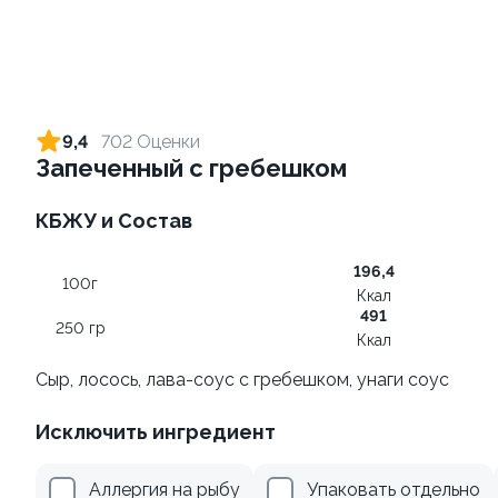
Ролл с лососем терияки и
Ролл с креветкой и сыром
зеленым луком
140 гр
9,4
702 Оценки
130 гр
Запеченный с гребешком
275 ₽
295 ₽
КБЖУ и Состав
196,4
100г
Ккал
491
250 гр
Ккал
Сыр, лосось, лава-соус с гребешком, унаги соус
Исключить ингредиент
Ролл с огурцом
Ролл с креветкой и
авокадо
130 гр
Аллергия на рыбу
Упаковать отдельно
135 гр