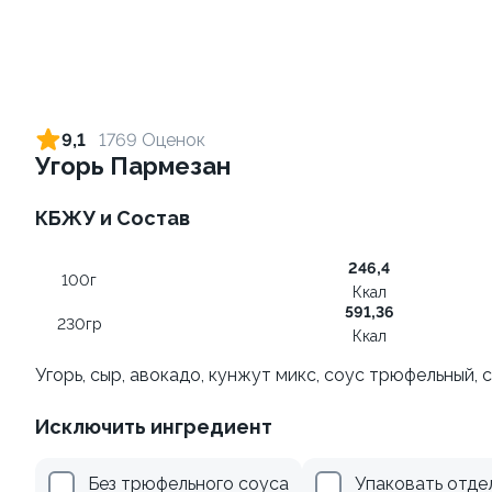
Ролл с лососем терияки и
Ролл с креветкой и сыром
зеленым луком
140 гр
9,1
1769 Оценок
130 гр
Угорь Пармезан
275 ₽
295 ₽
КБЖУ и Состав
246,4
100г
Ккал
591,36
230гр
Ккал
Угорь, сыр, авокадо, кунжут микс, соус трюфельный, 
Исключить ингредиент
Ролл с огурцом
Ролл с креветкой и
авокадо
130 гр
Без трюфельного соуса
Упаковать отде
135 гр