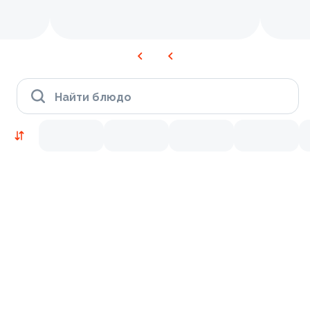
Найти блюдо
Новинки
Лосось
Курица
Тунец
Креветки