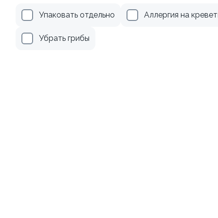
Упаковать отдельно
Аллергия на кревет
345 ₽
499 ₽
Убрать грибы
Ролл с креветкой и сыром
Ролл с огурцом
140 гр
130 гр
299 ₽
179 ₽