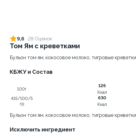
Ролл с лососем и зеленым
Ролл с лососем терияки и
луком
зеленым луком
9,6
28 Оценок
130 гр
130 гр
Том Ям с креветками
499 ₽
279 ₽
Бульон том ям, кокосовое молоко, тигровые креветки
КБЖУ и Состав
126
100г
Ккал
630
415/100/5
гр
Ккал
Бульон том ям, кокосовое молоко, тигровые креветки
Ролл с креветкой и
Ролл с лососем
авокадо
Исключить ингредиент
130 гр
135 гр