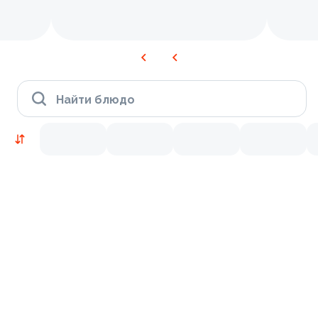
Найти блюдо
Новинки
Лосось
Курица
Тунец
Креветки
9.5