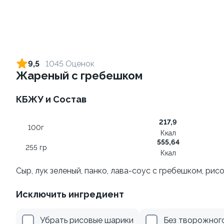
Ролл с креветкой и сыром
Ролл с огурцом
140 гр
130 гр
9,5
1045 Оценок
Жареный с гребешком
299 ₽
179 ₽
КБЖУ и Состав
217,9
100г
Ккал
555,64
255 гр
Ккал
Сыр, лук зеленый, панко, лава-соус с гребешком, ри
Ролл с креветкой и
Ролл с лососем и зеленым
Исключить ингредиент
авокадо
луком
135 гр
130 гр
Убрать рисовые шарики
Без творожног