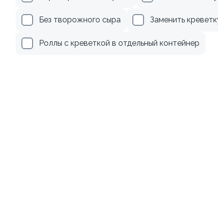
345 ₽
499 ₽
Без творожного сыра
Заменить креветк
Роллы с креветкой в отдельный контейнер
10
Ролл с лососем терияки и
Ролл с лососем
зеленым луком
130 гр
130 гр
279 ₽
499 ₽