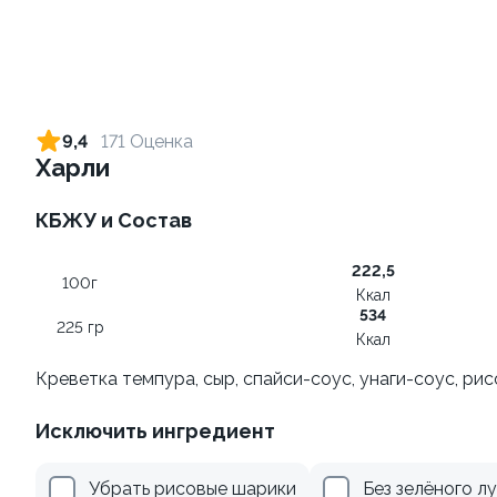
Ролл с креветкой и сыром
Ролл с огурцом
140 гр
130 гр
9,4
171 Оценка
Харли
299 ₽
179 ₽
КБЖУ и Состав
9.4
8.7
222,5
100г
Ккал
534
225 гр
Ккал
Креветка темпура, сыр, спайси-соус, унаги-соус, ри
Ролл с креветкой и
Ролл с лососем и зеленым
Исключить ингредиент
авокадо
луком
135 гр
130 гр
Убрать рисовые шарики
Без зелёного л