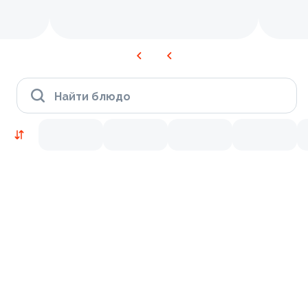
Найти блюдо
Новинки
Лосось
Курица
Тунец
Креветки
9.2
9.8