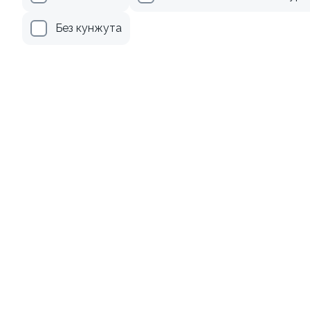
345 ₽
499 ₽
Без кунжута
8.8
9.3
Ролл с лососем терияки и
Ролл с лососем
зеленым луком
130 гр
130 гр
279 ₽
499 ₽