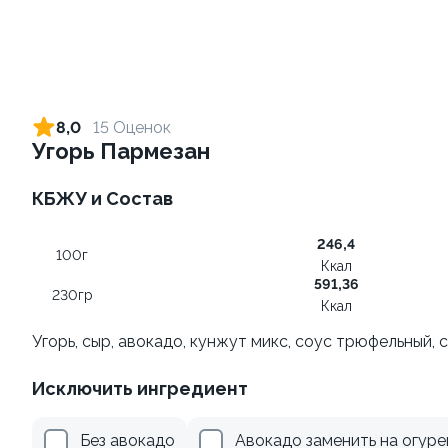
Ролл с креветкой и сыром
Ролл с огурцом
140 гр
130 гр
8,0
15 Оценок
Угорь Пармезан
299 ₽
179 ₽
КБЖУ и Состав
8.9
8.8
246,4
100г
Ккал
591,36
230гр
Ккал
Угорь, сыр, авокадо, кунжут микс, соус трюфельный, 
Ролл с креветкой и
Ролл с лососем и зеленым
Исключить ингредиент
авокадо
луком
135 гр
130 гр
Без авокадо
Авокадо заменить на огуре