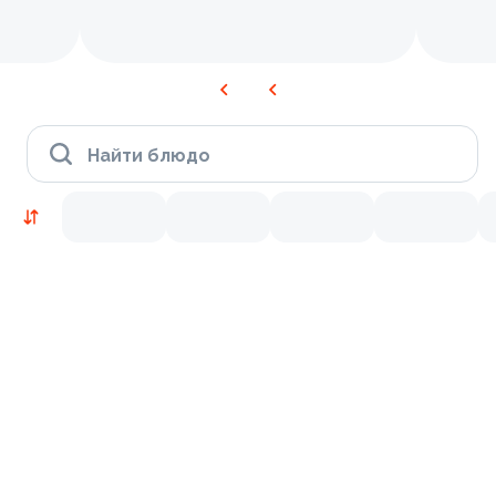
Найти блюдо
Новинки
Лосось
Курица
Тунец
Креветки
9.4
9.8