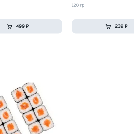
120 гр
499 ₽
239 ₽