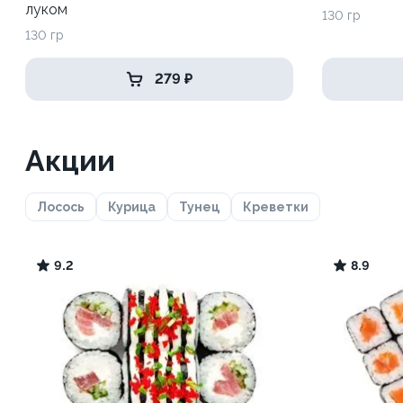
луком
130 гр
130 гр
279 ₽
Акции
Лосось
Курица
Тунец
Креветки
9.2
8.9