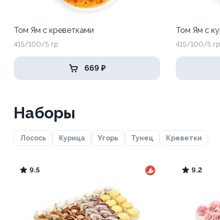
Том Ям с креветками
Том Ям с к
415/100/5 гр
415/100/5 г
669 ₽
Наборы
Лосось
Курица
Угорь
Тунец
Креветки
9.5
9.2