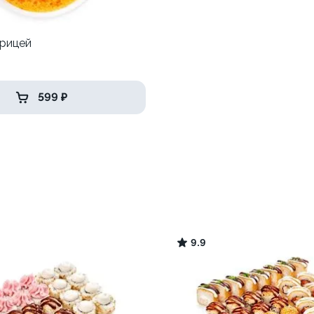
урицей
р
599 ₽
9.9