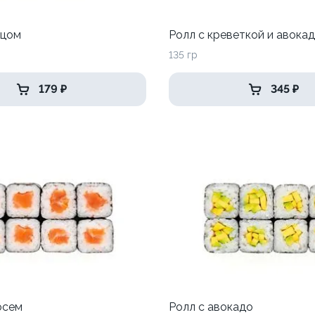
рцом
Ролл с креветкой и авока
135 гр
179 ₽
345 ₽
осем
Ролл с авокадо