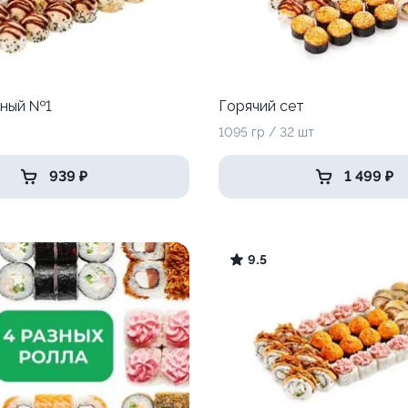
сный №1
Горячий сет
1095 гр / 32 шт
939 ₽
1 499 ₽
9.5