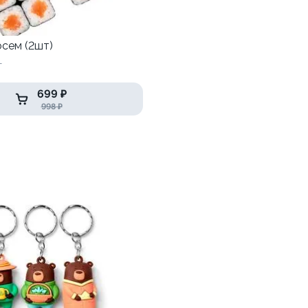
осем (2шт)
т
699 ₽
998 ₽