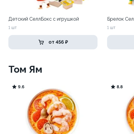
Детский СеллБокс с игрушкой
Брелок Сел
1 шт
1 шт
от 456 ₽
Том Ям
9.6
8.8