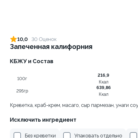
Ролл с огурцом
Ролл с креветкой и сыром
130 гр
140 гр
10,0
30 Оценок
Запеченная калифорния
179 ₽
299 ₽
КБЖУ и Состав
216,9
100г
Ккал
639,86
295гр
Ккал
Креветка, краб-крем, масаго, сыр пармезан, унаги со
Ролл с лососем и зеленым
Ролл с лососем терияки и
Исключить ингредиент
луком
зеленым луком
130 гр
130 гр
Без креветки
Упаковать отдельно