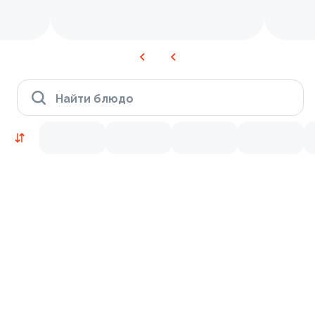
Найти блюдо
Новинки
Лосось
Курица
Тунец
Креветки