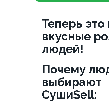
Теперь это
вкусные ро
людей!
Почему лю
выбирают
СушиSell: