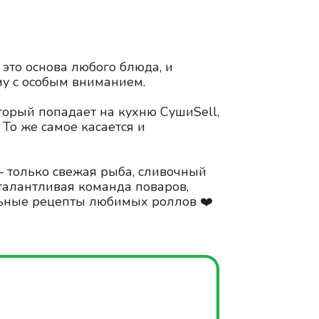
 это основа любого блюда, и
му с особым вниманием.
орый попадает на кухню СушиSell,
 То же самое касается и
— только свежая рыба, сливочный
талантливая команда поваров,
льные рецепты любимых роллов ❤️