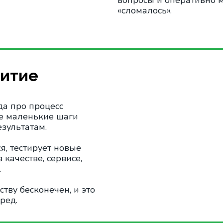
вопросы и оперативно м
«сломалось».
витие
гда про процесс
же маленькие шаги
зультатам.
я, тестирует новые
 качестве, сервисе,
.
ству бесконечен, и это
ред.