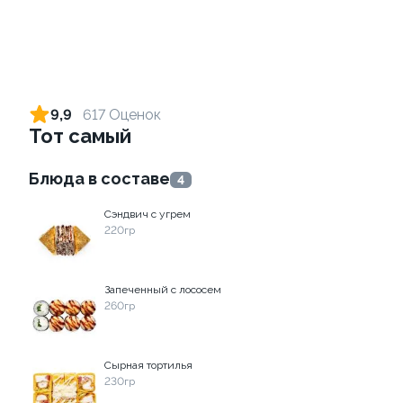
Ролл с креветкой и сыром
Ролл с огурцом
140 гр
130 гр
9,9
617 Оценок
Тот самый
299 ₽
179 ₽
Блюда в составе
4
Сэндвич с угрем
220гр
Запеченный с лососем
260гр
Ролл с лососем и зеленым
Ролл с креветкой и
луком
авокадо
Сырная тортилья
130 гр
135 гр
230гр