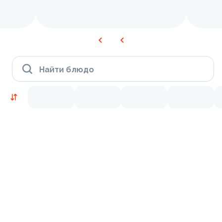
Найти блюдо
Новинки
Лосось
Курица
Тунец
Креветки
9.5