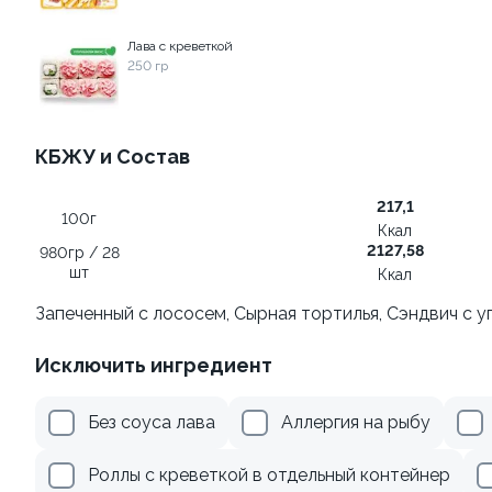
499 ₽
345 ₽
Лава с креветкой
250 гр
КБЖУ и Состав
217,1
100г
Ккал
2127,58
980гр / 28
Ролл с лососем
Ролл с авокадо
шт
Ккал
130 гр
120 гр
Запеченный с лососем, Сырная тортилья, Сэндвич с у
499 ₽
239 ₽
Исключить ингредиент
Акции
Без соуса лава
Аллергия на рыбу
Роллы с креветкой в отдельный контейнер