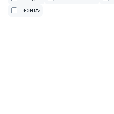
179 ₽
499 ₽
Не резать
8.7
Ролл с лососем и зеленым
Ролл с авокадо
луком
120 гр
130 гр
499 ₽
239 ₽
Акции