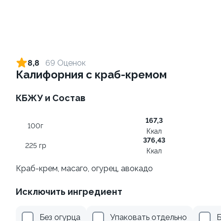
Ролл с креветкой и сыром
Ролл с креветкой и
авокадо
140 гр
8,8
69 Оценок
135 гр
Калифорния с краб-кремом
299 ₽
345 ₽
КБЖУ и Состав
167,3
9.8
100г
Ккал
376,43
225 гр
Ккал
Краб-крем, масаго, огурец, авокадо
Исключить ингредиент
Ролл с огурцом
Ролл с лососем
130 гр
130 гр
Без огурца
Упаковать отдельно
Б