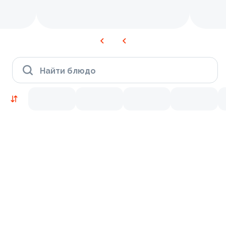
Найти блюдо
Новинки
Лосось
Курица
Тунец
Креветки
9.2
9.4