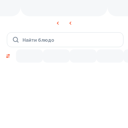
Найти блюдо
Новинки
Лосось
Курица
Тунец
Креветки
9.5