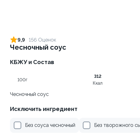
Ролл с креветкой и сыром
Ролл с креветкой и
авокадо
140 гр
9,9
156 Оценок
135 гр
Чесночный соус
299 ₽
345 ₽
КБЖУ и Состав
312
100г
Ккал
Чесночный соус
Исключить ингредиент
Ролл с огурцом
Ролл с лососем
Без соуса чесночный
Без творожного с
130 гр
130 гр