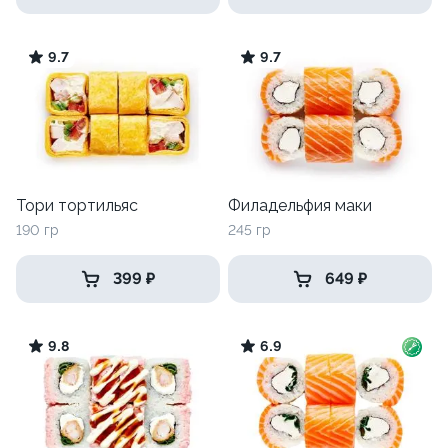
9.7
9.7
Тори тортильяс
Филадельфия маки
190 гр
245 гр
399 ₽
649 ₽
9.8
6.9