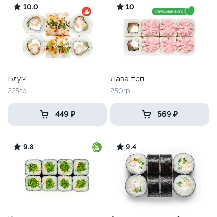
10.0
10
Блум
Лава топ
225гр
250гр
449 ₽
569 ₽
9.8
9.4