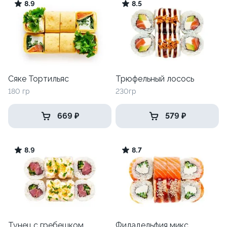
8.9
8.5
Сяке Тортильяс
Трюфельный лосось
180 гр
230гр
669 ₽
579 ₽
8.9
8.7
Тунец с гребешком
Филадельфия микс