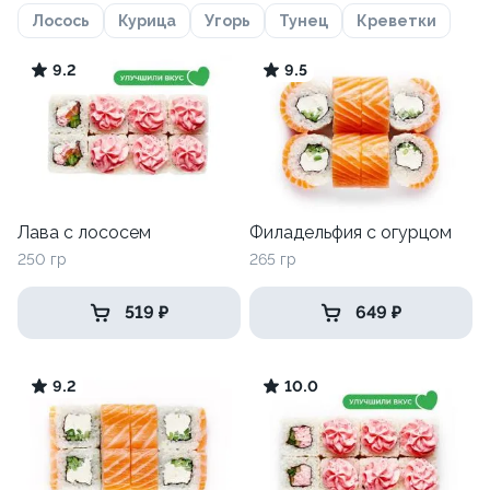
Лосось
Курица
Угорь
Тунец
Креветки
9.2
9.5
Лава с лососем
Филадельфия с огурцом
250 гр
265 гр
519 ₽
649 ₽
9.2
10.0