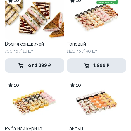
10
10
Время сэндвичей
Топовый
700 гр / 16 шт
1120 гр / 40 шт
от 1 399 ₽
1 999 ₽
10
10
Рыба или курица
Тайфун