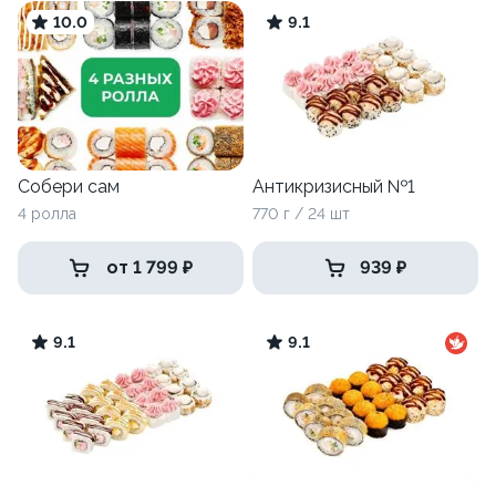
10.0
9.1
Собери сам
Антикризисный №1
4 ролла
770 г / 24 шт
от 1 799 ₽
939 ₽
9.1
9.1