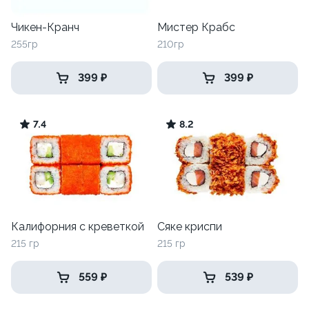
Чикен-Кранч
Мистер Крабс
255гр
210гр
399 ₽
399 ₽
7.4
8.2
Калифорния с креветкой
Сяке криспи
215 гр
215 гр
559 ₽
539 ₽