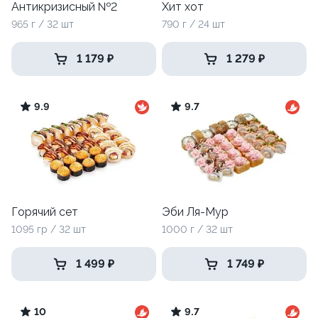
Антикризисный №2
Хит хот
965 г / 32 шт
790 г / 24 шт
1 179 ₽
1 279 ₽
9.9
9.7
Горячий сет
Эби Ля-Мур
1095 гр / 32 шт
1000 г / 32 шт
1 499 ₽
1 749 ₽
10
9.7