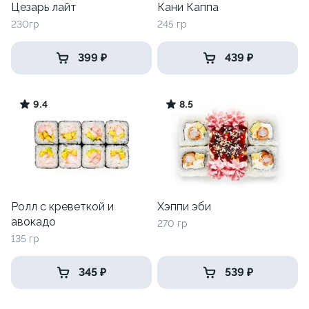
Цезарь лайт
Кани Каппа
230гр
245 гр
399 ₽
439 ₽
9.4
8.5
Ролл с креветкой и
Хэппи эби
авокадо
270 гр
135 гр
345 ₽
539 ₽