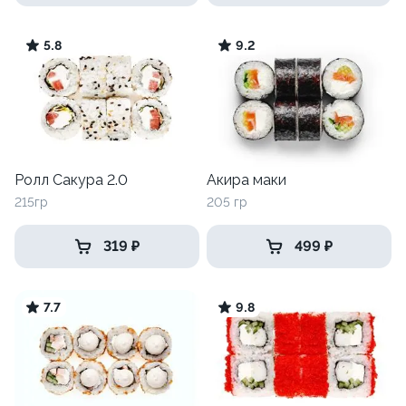
5.8
9.2
Ролл Сакура 2.0
Акира маки
215гр
205 гр
319 ₽
499 ₽
7.7
9.8