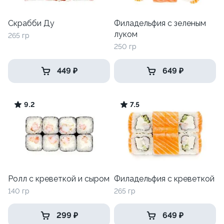
Скрабби Ду
Филадельфия с зеленым
луком
265 гр
250 гр
449 ₽
649 ₽
9.2
7.5
Ролл с креветкой и сыром
Филадельфия с креветкой
140 гр
265 гр
299 ₽
649 ₽