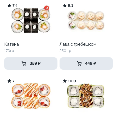
7.4
9.1
Катана
Лава с гребешком
170гр
250 гр
359 ₽
449 ₽
7
10.0