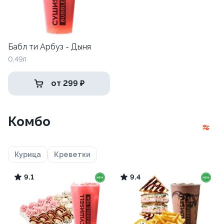
Бабл ти Арбуз - Дыня
0,49л
от 299 ₽
Комбо
Курица
Креветки
9.1
9.4