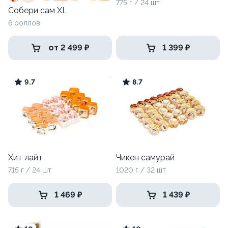
775 г / 24 шт
Собери сам XL
6 роллов
от 2 499 ₽
1 399 ₽
9.7
8.7
Хит лайт
Чикен самурай
715 г / 24 шт
1020 г / 32 шт
1 469 ₽
1 439 ₽