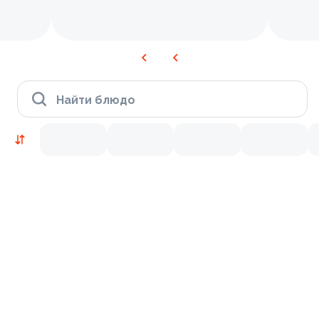
Найти блюдо
Новинки
Лосось
Курица
Тунец
Креветки