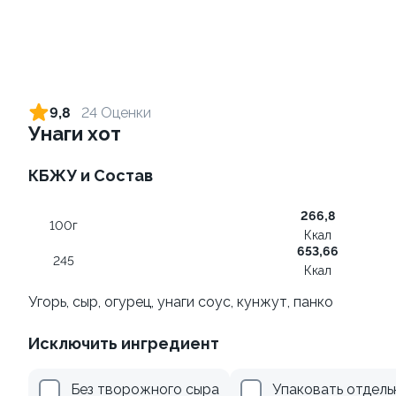
Ролл с креветкой и сыром
Ролл с огурцом
140 гр
130 гр
9,8
24 Оценки
Унаги хот
299 ₽
179 ₽
КБЖУ и Состав
266,8
100г
Ккал
653,66
245
Ккал
Угорь, сыр, огурец, унаги соус, кунжут, панко
Ролл с лососем и зеленым
Ролл с креветкой и
Исключить ингредиент
луком
авокадо
130 гр
135 гр
Без творожного сыра
Упаковать отдель