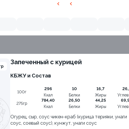
Запеченный с курицей
гр
КБЖУ и Состав
296
10
16,7
26,
100г
Ккал
Белки
Жиры
Угле
784,40
26,50
44,25
69,
275гр
Ккал
Белки
Жиры
Угле
Огурец, сыр, соус чикен-краб (курица терияки, унаги
соус, соевый соус), кунжут, унаги соус