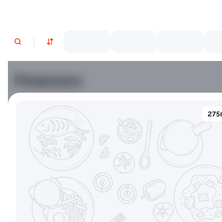
Новинки
Лосось
Курица
Тунец
Креветки
275
9.5