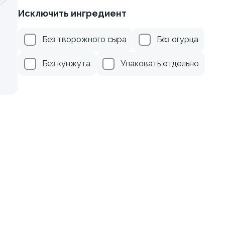
Исключить ингредиент
веткой и авокадо
Ролл с огурцом
Без творожного сыра
Без огурца
130 гр
345 ₽
179 ₽
Без кунжута
Упаковать отдельно
кадо