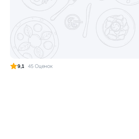
Ролл с креветкой и сыром
Ролл с кре
140 гр
135 гр
299 ₽
9,1
45 Оценок
Ролл с лососем и зеленым луком
Ролл с аво