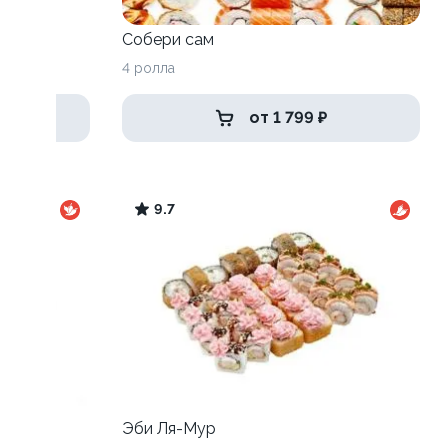
Собери сам
4 ролла
от 1 799 ₽
9.7
Эби Ля-Мур