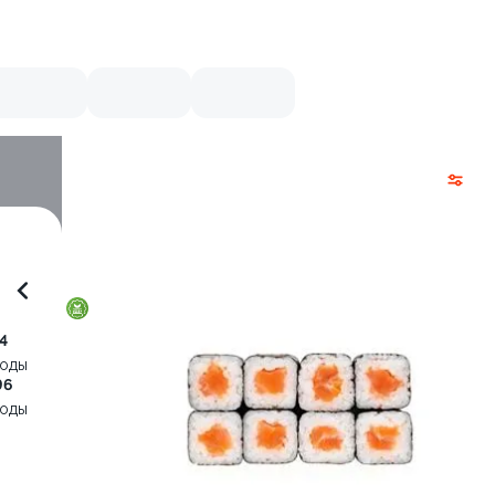
4
воды
96
воды