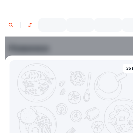
Новинки
Лосось
Курица
Тунец
Креветки
35 
9.2
9.7