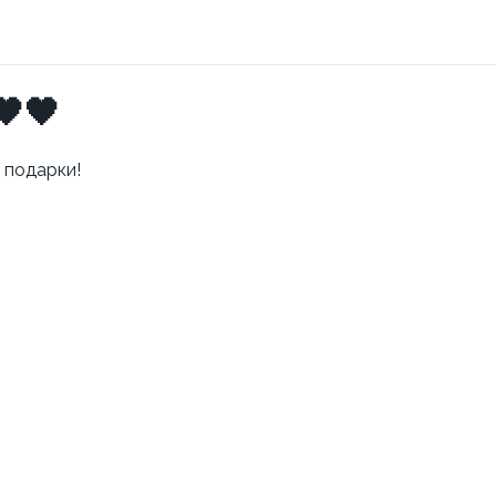
🖤🖤
 подарки!