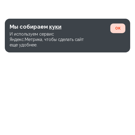
Мы собираем
куки
OK
И используем сервис
Яндекс.Метрика, чтобы сделать сайт
еще удобнее.
Единый номер службы доставки:
+7(800)-600-26-65
Версия сайта WEB-28.03