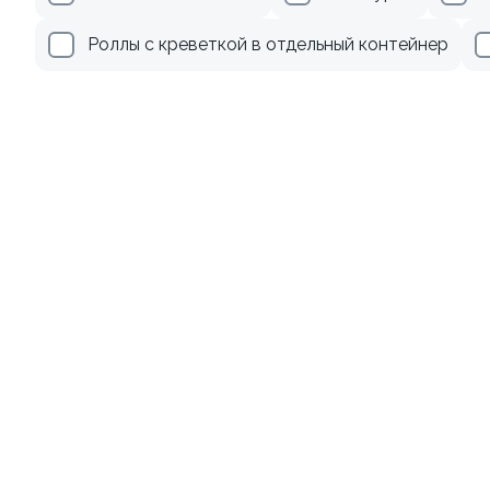
499 ₽
345 ₽
Роллы с креветкой в отдельный контейнер
8.7
Ролл с лососем и зеленым
Ролл с авокадо
луком
120 гр
130 гр
499 ₽
239 ₽
Акции