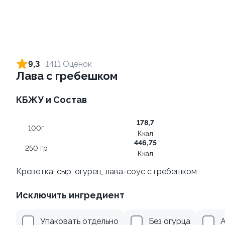
Ролл с огурцом
Ролл с креветкой и сыром
130 гр
140 гр
9,3
1411 Оценок
Лава с гребешком
179 ₽
299 ₽
КБЖУ и Состав
9.4
178,7
100г
Ккал
446,75
250 гр
Ккал
Креветка, сыр, огурец, лава-соус с гребешком
Ролл с лососем
Ролл с креветкой и
Исключить ингредиент
авокадо
130 гр
135 гр
Упаковать отдельно
Без огурца
А