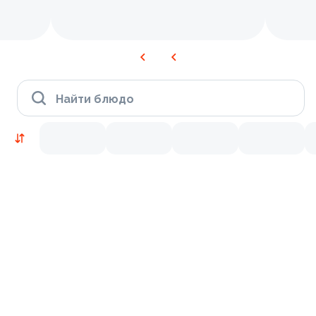
Найти блюдо
Новинки
Лосось
Курица
Тунец
Креветки
9.8
9.2