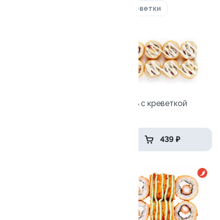
Лосось
Курица
Угорь
Креветки
9.9
9.9
Сэндвич с креветкой
Цезарь с креветкой
235 гр
250 гр
449 ₽
439 ₽
10
9.8