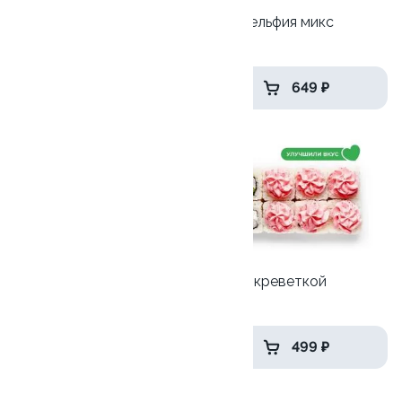
Сяке криспи
Филадельфия микс
215 гр
265 гр
539 ₽
649 ₽
8.6
9.9
Калифорния с креветкой
Лава с креветкой
215 гр
250 гр
559 ₽
499 ₽