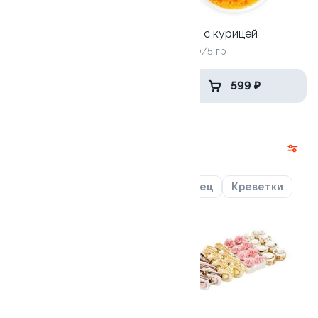
Том Ям с креветками
Том Ям с курицей
415/100/5 гр
415/100/5 гр
669 ₽
599 ₽
Наборы
Лосось
Курица
Угорь
Тунец
Креветки
9.9
9.2