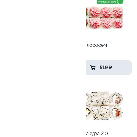
Ролл с огурцом
Лава с лососем
130 гр
250 гр
179 ₽
519 ₽
10
10
Кранч
Ролл Сакура 2.0