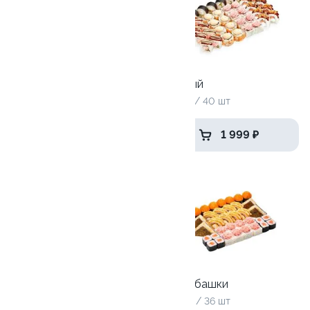
Рыба или курица
Топовый
1115 г / 40 шт
1120 гр / 40 шт
2 249 ₽
1 999 ₽
9.5
Сырная половинка
Отвал башки
975 гр / 32шт
1010 гр / 36 шт