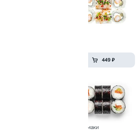
Мистер Крабс
Блум
210гр
225гр
399 ₽
449 ₽
9.2
10
Ролл с креветкой и сыром
Акира маки
140 гр
205 гр