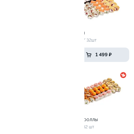
Антикризисный №3
Тайфун
1240 г / 40 шт
840 гр / 32шт
1 499 ₽
1 499 ₽
10.0
10
Эби Ля-Мур
Рок-н-роллы
1000 г / 32 шт
975 г / 32 шт