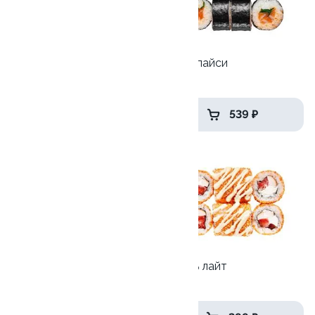
Акира с креветкой
Сяке Спайси
205 гр
170 гр
449 ₽
539 ₽
9.8
10
Унаги-Филадельфия лайт
Цезарь лайт
250 гр
230гр