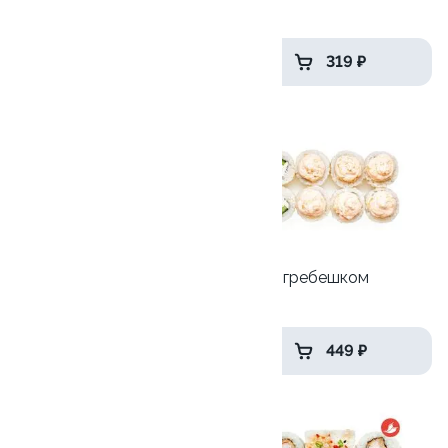
240 гр
215гр
439 ₽
319 ₽
9.2
9.3
Унаги Роял
Лава с гребешком
270гр
250 гр
699 ₽
449 ₽
10
10