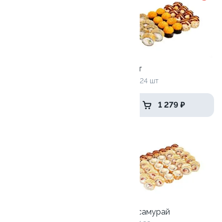
Трио
Хит хот
775 г / 24 шт
800 г / 24 шт
1 399 ₽
1 279 ₽
9.9
9.5
Разрыв сердечка
Чикен самурай