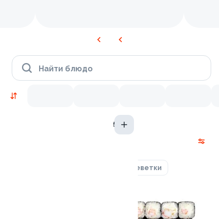
Найти блюдо
5 гр
Новинки
Лосось
Курица
Тунец
Креветки
9.8
9.2