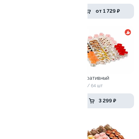
1 749 ₽
от 1 729 ₽
9.5
9.4
Селломан
Корпоративный
2050 г / 72 шт
1835 гр / 64 шт
3 599 ₽
3 299 ₽
10.0
9.7