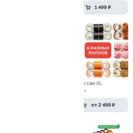
1 749 ₽
1 499 ₽
10
9.4
Дай пять
1205 г / 40 шт
Собери сам XL
6 роллов
2 369 ₽
от 2 499 ₽
9.8
9.6