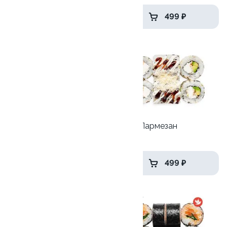
299 ₽
499 ₽
9.8
9.1
Трюфельный тунец
Угорь Пармезан
255гр
230гр
549 ₽
499 ₽
9.3
9.0