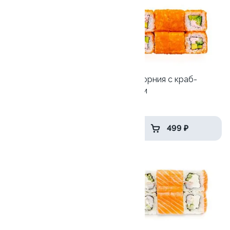
10
9.6
Хэппи эби
Калифорния с краб-
кремом
270 гр
225 гр
539 ₽
499 ₽
8.3
9.9