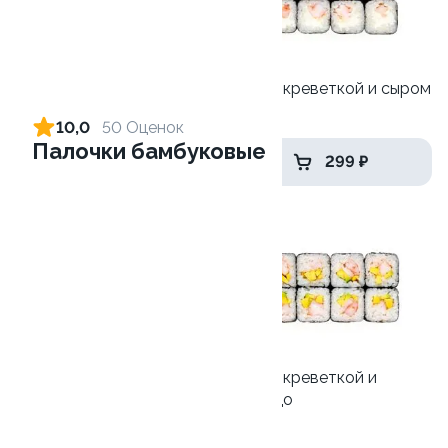
Ролл с огурцом
Ролл с креветкой и сыром
130 гр
140 гр
10,0
50 Оценок
Палочки бамбуковые
179 ₽
299 ₽
9.4
Ролл с лососем
Ролл с креветкой и
авокадо
130 гр
135 гр