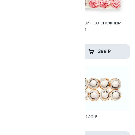
Сяке Тортильяс
Лава лайт со снежным
крабом
180 гр
240 гр
669 ₽
399 ₽
9.5
7.3
Трюфельный лосось
Чикен-Кранч
230гр
255гр