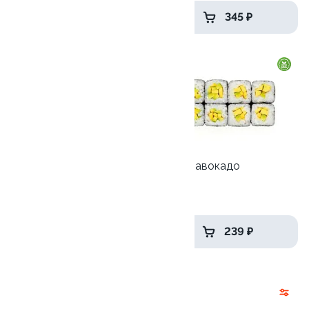
499 ₽
345 ₽
8.7
Ролл с лососем и зеленым
Ролл с авокадо
луком
120 гр
130 гр
499 ₽
239 ₽
Акции