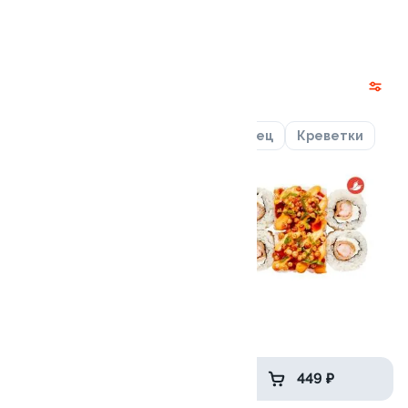
2 249 ₽
Роллы
Лосось
Курица
Угорь
Тунец
Креветки
9.7
9.8
Филадельфия с огурцом
Харли
265 гр
225 гр
649 ₽
449 ₽