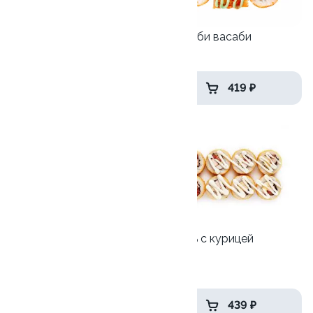
Запеченная калифорния
Ролл Эби васаби
295гр
240гр
569 ₽
419 ₽
10
8.3
Сэндвич с курицей + соус
Цезарь с курицей
на выбор
270 гр
300/40гр
от 519 ₽
439 ₽