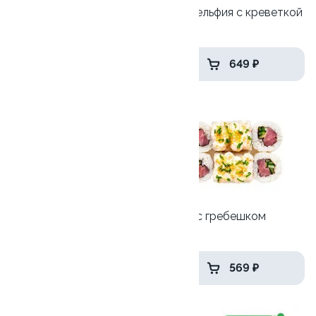
Филадельфия топ
Филадельфия с креветкой
270гр
265 гр
699 ₽
649 ₽
10
8.8
Скрабби Ду
Тунец с гребешком
265 гр
260 гр
449 ₽
569 ₽
9.8
10