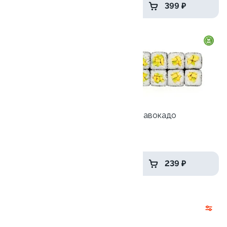
579 ₽
399 ₽
8.7
Ролл с лососем и зеленым
Ролл с авокадо
луком
120 гр
130 гр
499 ₽
239 ₽
Запеченные