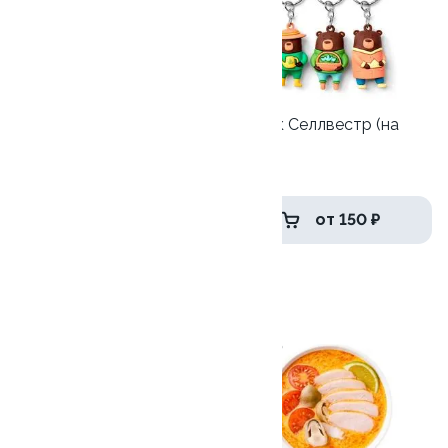
Детский СеллБокс с
Брелок Селлвестр (на
игрушкой
выбор)
1 шт
1 шт
от 389 ₽
от 150 ₽
Том Ям
9.0
9.0