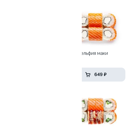
10
10
Мини-Филадельфия
Филадельфия маки
240 гр
245 гр
559 ₽
649 ₽
7.9
10