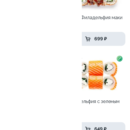
Ролл с лососем
Унаги-Филадельфия маки
130 гр
270 гр
499 ₽
699 ₽
10
9.0
Кани Каппа
Филадельфия с зеленым
луком
245 гр
250 гр
439 ₽
649 ₽