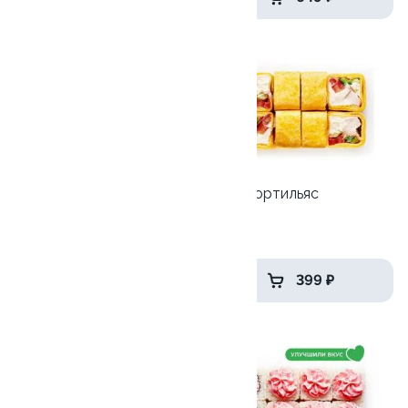
9.4
10
Ролл с креветкой и
Тори тортильяс
авокадо
190 гр
135 гр
345 ₽
399 ₽
9.6
8.2