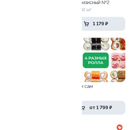
Горячий сет
Антикризисный №2
1095 гр / 32 шт
965 г / 32 шт
1 499 ₽
1 179 ₽
9.9
9.8
Антикризисный №1
Собери сам
770 г / 24 шт
4 ролла
939 ₽
от 1 799 ₽
10
9.8