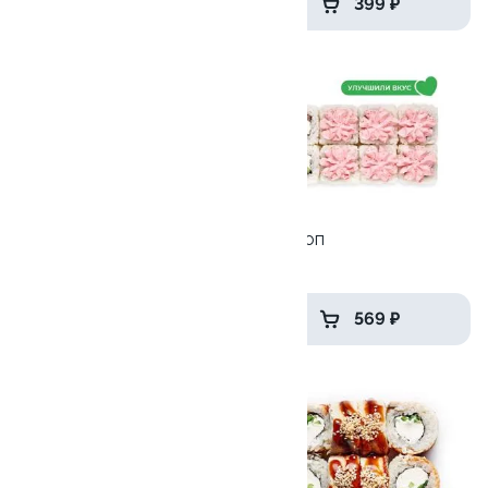
579 ₽
399 ₽
10
9.4
Катана
Лава топ
170гр
250гр
359 ₽
569 ₽
10