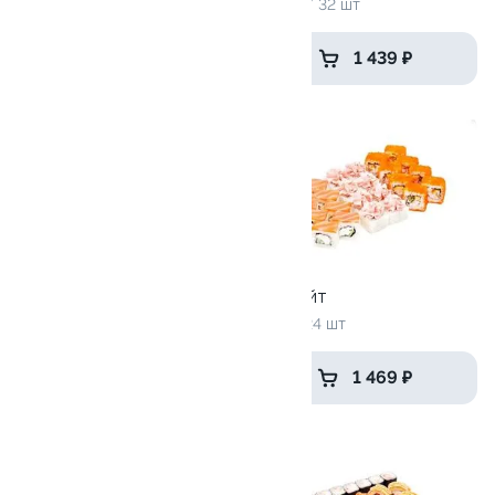
1325 г / 40 шт
1020 г / 32 шт
1 999 ₽
1 439 ₽
9.9
10
Время сэндвичей
Хит лайт
700 гр / 16 шт
715 г / 24 шт
от 1 399 ₽
1 469 ₽
9.6
10