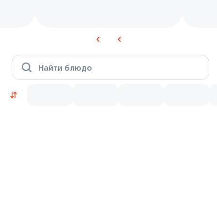
Найти блюдо
Новинки
Лосось
Курица
Тунец
Креветки