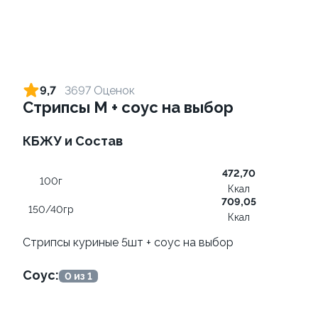
Ролл с огурцом
Ролл с креветкой и
авокадо
130 гр
9,7
3697 Оценок
135 гр
Стрипсы М + соус на выбор
179 ₽
345 ₽
КБЖУ и Состав
472,70
9.5
100г
Ккал
709,05
150/40гр
Ккал
Стрипсы куриные 5шт + соус на выбор
Соус:
0 из 1
Ролл с лососем
Ролл с креветкой и сыром
130 гр
140 гр