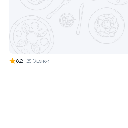
Ролл с огурцом
Ролл с кре
130 гр
135 гр
179 ₽
8,2
28 Оценок
Ролл с лососем и зеленым луком
Ролл с лос