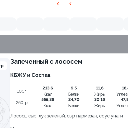
Запеченный с лососем
гр
КБЖУ и Состав
213,6
9,5
11,6
18,
100г
Ккал
Белки
Жиры
Угле
555,36
24,70
30,16
47,
260гр
Ккал
Белки
Жиры
Угле
Лосось, сыр, лук зеленый, сыр пармезан, соус унаги