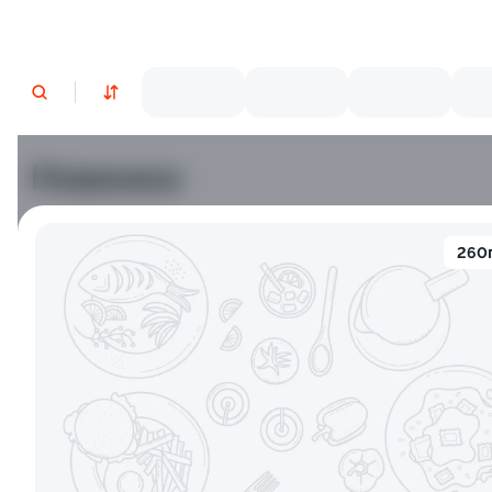
Новинки
Лосось
Курица
Тунец
Креветки
260