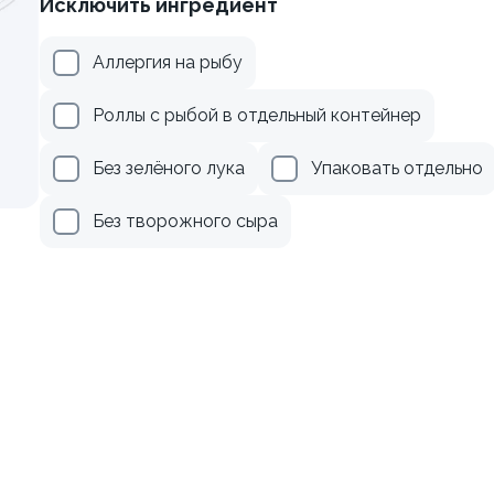
Исключить ингредиент
веткой и авокадо
Ролл с лососем
Аллергия на рыбу
130 гр
Роллы с рыбой в отдельный контейнер
345 ₽
499 ₽
Без зелёного лука
Упаковать отдельно
Без творожного сыра
осем терияки и зеленым
Ролл с авокадо