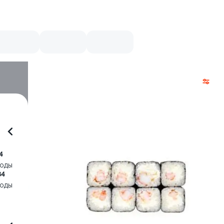
4
воды
84
воды