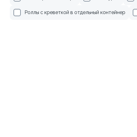
555 ₽
345 ₽
Роллы с креветкой в отдельный контейнер
9.4
8.7
Ролл с креветкой и
Ролл с лососем и зеленым
авокадо
луком
135 гр
130 гр
379 ₽
555 ₽