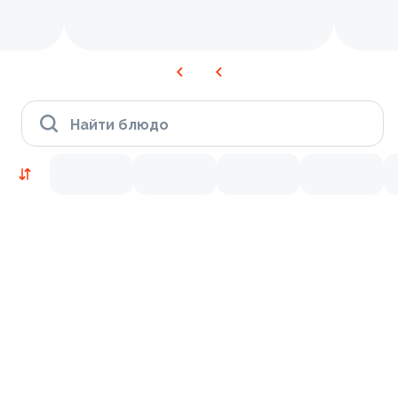
Найти блюдо
Новинки
Лосось
Курица
Тунец
Креветки
9.8
10