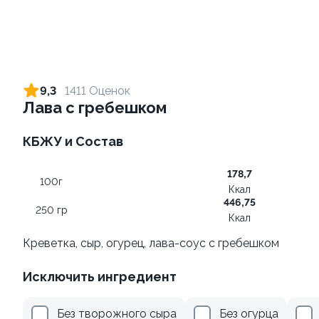
Ролл с огурцом
Ролл с лососем терияки и
зеленым луком
130 гр
9,3
1411 Оценок
130 гр
Лава с гребешком
205 ₽
309 ₽
КБЖУ и Состав
178,7
9.2
100г
Ккал
446,75
250 гр
Ккал
Креветка, сыр, огурец, лава-соус с гребешком
Исключить ингредиент
Ролл с лососем
Ролл с креветкой и сыром
130 гр
140 гр
Без творожного сыра
Без огурца