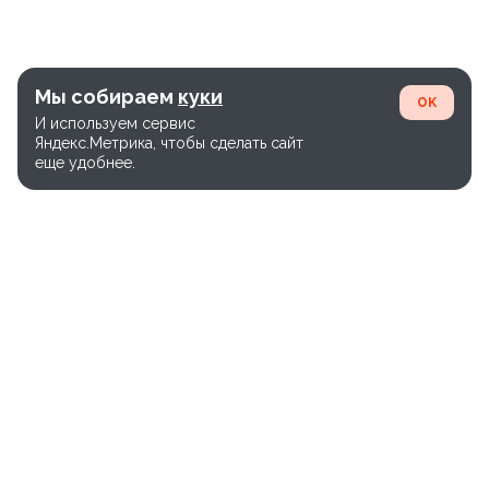
Мы собираем
куки
OK
И используем сервис
Яндекс.Метрика, чтобы сделать сайт
еще удобнее.
Единый номер службы доставки:
+7(800)-600-26-65
Версия сайта WEB-28.03