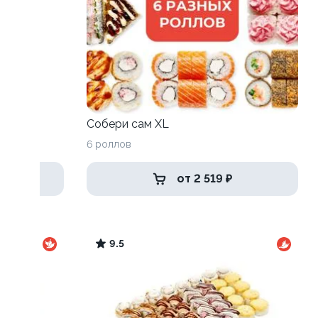
Собери сам XL
6 роллов
от 2 519 ₽
9.5