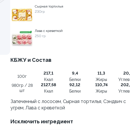
Сырная тортилья
230гр
веткой и авокадо
Ролл с лососем и зеленым
130 гр
Лава с креветкой
250 гр
355 ₽
509 ₽
КБЖУ и Состав
217,1
9,4
11,3
20,
100г
Ккал
Белки
Жиры
Угле
2127,58
92,12
110,74
202
980гр / 28
шт
Ккал
Белки
Жиры
Угле
Запеченный с лососем, Сырная тортилья, Сэндвич с
угрем, Лава с креветкой
Исключить ингредиент