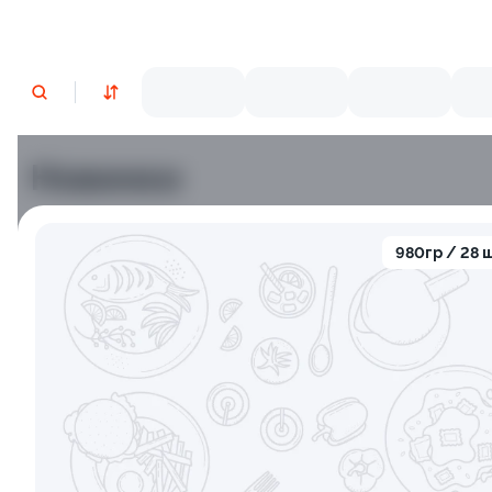
Новинки
Лосось
Курица
Тунец
Креветки
980гр / 28 