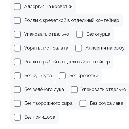
рцом
Ролл с авокадо
Аллергия на креветки
120 гр
Роллы с креветкой в отдельный контейнер
185 ₽
245 ₽
Упаковать отдельно
Без огурца
Убрать лист салата
Аллергия на рыбу
Роллы с рыбой в отдельный контейнер
Без кунжута
Без креветки
Без зелёного лука
Упаковать отдельно
Без творожного сыра
Без соуса лава
Без помидора