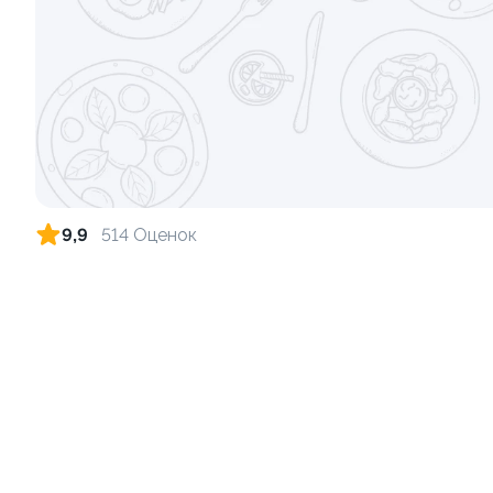
Ролл с лососем терияки и зеленым
Ролл с кре
луком
135 гр
130 гр
285 ₽
9,9
514 Оценок
9.5