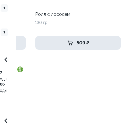
1
 луком
Ролл с лососем
130 гр
1
509 ₽
7
воды
,86
воды