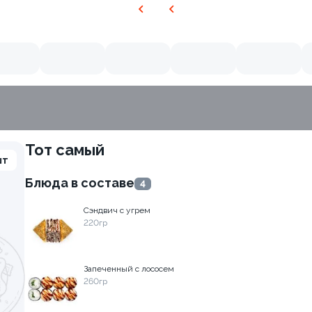
Тот самый
шт
Блюда в составе
4
Сэндвич с угрем
220гр
Запеченный с лососем
260гр