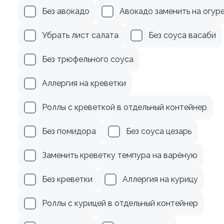
рцом
Ролл с авокадо
Без авокадо
Авокадо заменить на огур
120 гр
Убрать лист салата
Без соуса васаби
185 ₽
245 ₽
Без трюфельного соуса
Аллергия на креветки
Роллы с креветкой в отдельный контейнер
Без помидора
Без соуса цезарь
Заменить креветку темпура на варёную
Без креветки
Аллергия на курицу
Роллы с курицей в отдельный контейнер