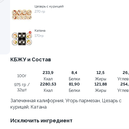
Цезарь с курицей
270 гр
осем терияки и зеленым
Ролл с креветками и авок
135 гр
Катана
170гр
285 ₽
355 ₽
КБЖУ и Состав
233,9
8,4
12,5
26,
100г
Ккал
Белки
Жиры
Угле
2280,53
81,90
121,88
254,
975 гр /
32шт
Ккал
Белки
Жиры
Угле
Запеченная калифорния, Угорь пармезан, Цезарь с
курицей, Катана
Исключить ингредиент