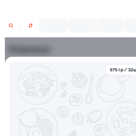
Новинки
Лосось
Курица
Тунец
Креветки
975 гр / 32