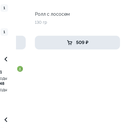
1
адо
Ролл с лососем
130 гр
1
509 ₽
1
воды
48
воды