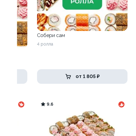
Собери сам
4 ролла
от 1 805 ₽
9.6