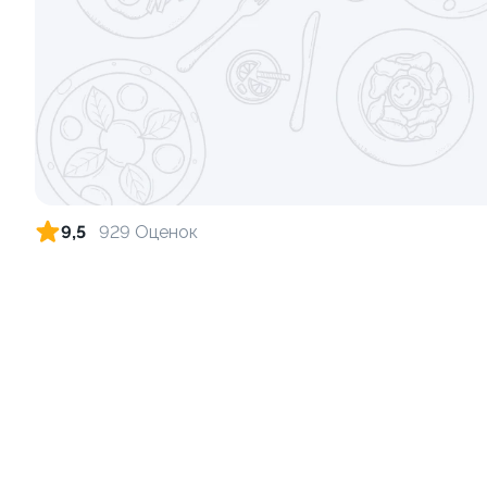
Ролл с лососем и зеленым луком
Ролл с лос
луком
130 гр
130 гр
509 ₽
9,5
929 Оценок