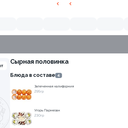
Сырная половинка
шт
Блюда в составе
4
Запеченная калифорния
295гр
Угорь Пармезан
230гр