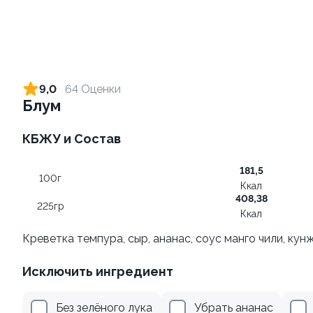
Ролл с креветкой и сыром
Ролл с лососем
140 гр
130 гр
9,0
64 Оценки
Блум
305 ₽
509 ₽
КБЖУ и Состав
9.8
8.8
181,5
100г
Ккал
408,38
225гр
Ккал
Креветка темпура, сыр, ананас, соус манго чили, кун
Ролл с огурцом
Ролл с лососем и зеленым
Исключить ингредиент
луком
130 гр
130 гр
Без зелёного лука
Убрать ананас