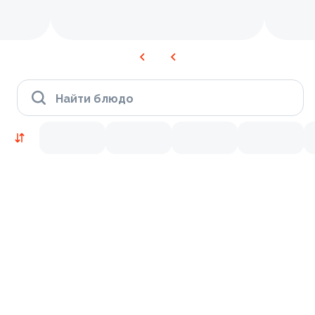
Найти блюдо
Новинки
Лосось
Курица
Тунец
Креветки
9.4
9.3