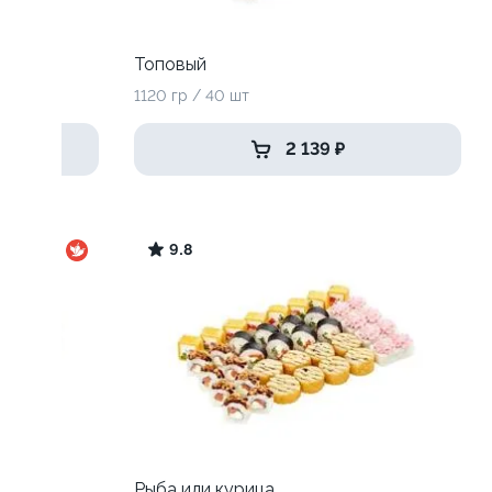
Топовый
1120 гр / 40 шт
2 139 ₽
9.8
Рыба или курица