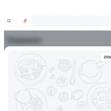
Новинки
Лосось
Курица
Тунец
Креветки
255
9.2