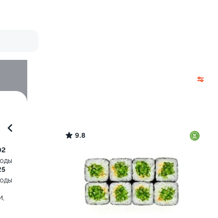
9.8
02
воды
25
воды
и,