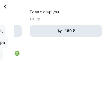
до
Ролл с огурцом
130 гр
189 ₽
ец
ыра
а