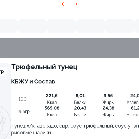
Трюфельный тунец
гр
КБЖУ и Состав
9.4
221,6
8,01
9,56
24,
100г
Ккал
Белки
Жиры
Угле
565,08
20,43
24,38
61,
255гр
Ккал
Белки
Жиры
Угле
Тунец х/к, авокадо, сыр, соус трюфельный, соус унаг
рисовые шарики