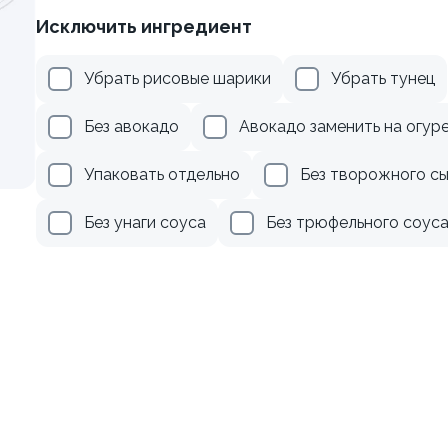
Исключить ингредиент
осем
Ролл с креветкой и авока
Убрать рисовые шарики
Убрать тунец
135 гр
519 ₽
359 ₽
Без авокадо
Авокадо заменить на огур
Упаковать отдельно
Без творожного с
Без унаги соуса
Без трюфельного соус
осем терияки и зеленым
Ролл с авокадо