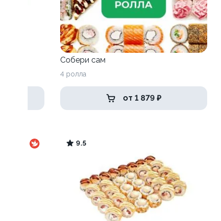
Собери сам
4 ролла
от 1 879 ₽
9.5