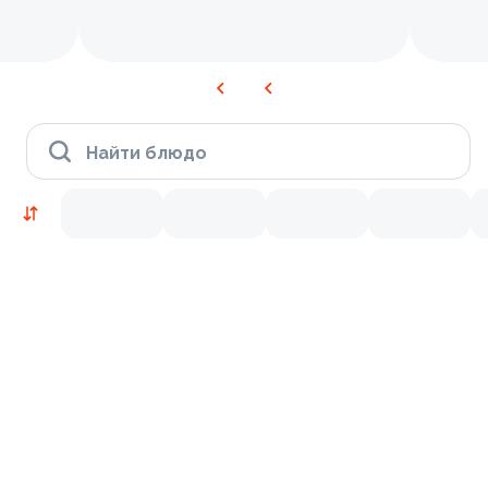
Найти блюдо
Новинки
Лосось
Курица
Тунец
Креветки
9.2
9.7