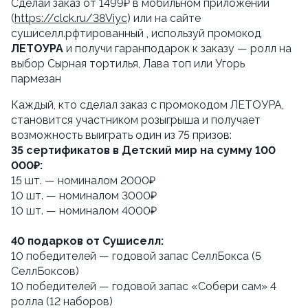
Сделай заказ от 1499₽ в мобильном приложении 
(
https://clck.ru/38Viyc
) или на сайте 
сушиселл.рфтированный , используй промокод 
ЛЕТОУРА
 и получи гаранподарок к заказу — ролл на 
выбор Сырная тортилья, Лава топ или Угорь 
пармезан
Каждый, кто сделал заказ с промокодом ЛЕТОУРА, 
становится участником розыгрыша и получает 
возможность выиграть один из 75 призов:
35 сертификатов в Детский мир на сумму 100 
000₽:
15 шт. — номиналом 2000₽
10 шт. — номиналом 3000₽
10 шт. — номиналом 4000₽ 
40 подарков от Сушиселл:
10 победителей — годовой запас СеллБокса (5 
СеллБоксов)
10 победителей — годовой запас «Собери сам» 4 
ролла (12 наборов)