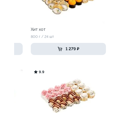
Хит хот
800 г / 24 шт
1 279 ₽
9.9