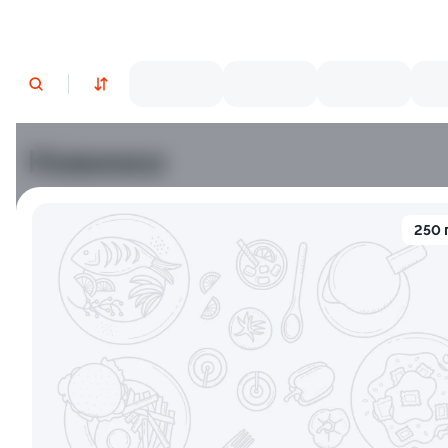
Новинки
Лосось
Курица
Тунец
Креветки
250 
9.5