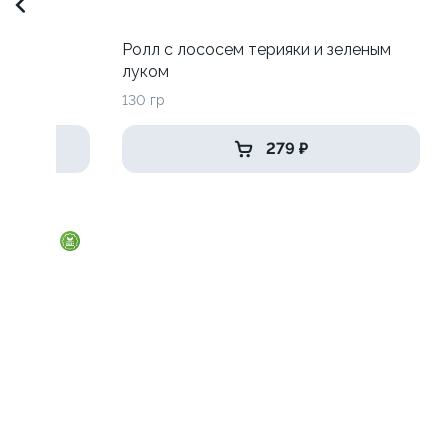
 луком
Ролл с лососем терияки и зеленым
луком
130 гр
279 ₽