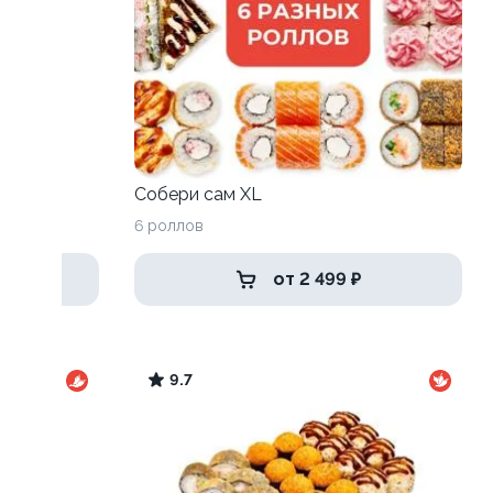
Собери сам XL
6 роллов
от 2 499 ₽
9.7