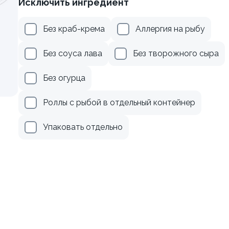
Исключить ингредиент
веткой и авокадо
Ролл с лососем и зеленым
Без краб-крема
Аллергия на рыбу
130 гр
Без соуса лава
Без творожного сыра
345 ₽
499 ₽
Без огурца
Роллы с рыбой в отдельный контейнер
Упаковать отдельно