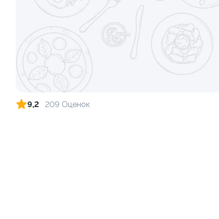
Ролл с креветкой и сыром
Ролл с кре
140 гр
135 гр
299 ₽
9,2
209 Оценок