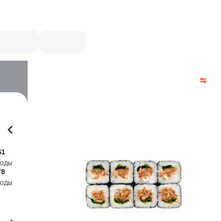
51
воды
78
воды