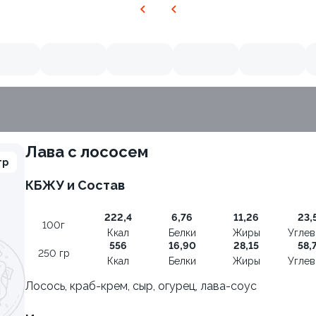
Лава с лососем
гр
КБЖУ и Состав
222,4
6,76
11,26
23,
100г
Ккал
Белки
Жиры
Угле
556
16,90
28,15
58,
250 гр
Ккал
Белки
Жиры
Угле
Лосось, краб-крем, сыр, огурец, лава-соус