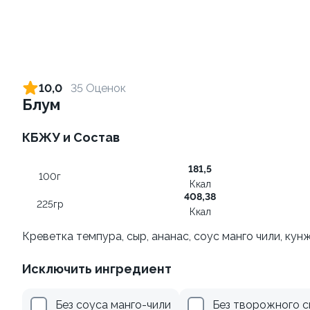
Ролл с лососем и зеленым
Ролл с лососем терияки и
луком
зеленым луком
10,0
35 Оценок
130 гр
130 гр
Блум
499 ₽
279 ₽
КБЖУ и Состав
181,5
100г
Ккал
408,38
225гр
Ккал
Креветка темпура, сыр, ананас, соус манго чили, кун
Исключить ингредиент
Ролл с креветками и
Ролл с лососем
авокадо
130 гр
Без соуса манго-чили
Без творожного 
135 гр