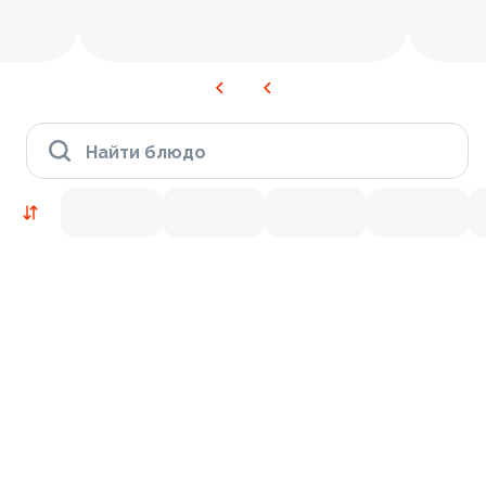
Найти блюдо
Новинки
Лосось
Курица
Тунец
Креветки