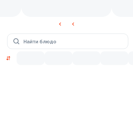
Найти блюдо
Новинки
Лосось
Курица
Тунец
Креветки
9.2
9.4