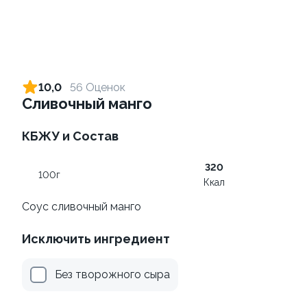
Ролл с креветкой и сыром
Ролл с креветкой и
авокадо
140 гр
10,0
56 Оценок
135 гр
Сливочный манго
299 ₽
345 ₽
КБЖУ и Состав
320
8.7
10
100г
Ккал
Соус сливочный манго
Исключить ингредиент
Ролл с лососем и зеленым
Ролл с лососем терияки и
Без творожного сыра
луком
зеленым луком
130 гр
130 гр