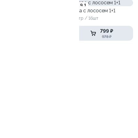
9.3
9.1
Кабуки
Лава с лососем 1+1
220 гр
500гр / 16шт
259 ₽
799 ₽
445 ₽
978 ₽
Ролл с лососем (2шт)
260 гр / 16шт
729 ₽
1 039 ₽
Дети любят
5.8
Детский СеллБокс с