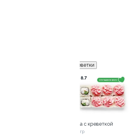
1010 гр / 36 шт
от 1 799 ₽
Роллы
Лосось
Курица
Тунец
Креветки
8.3
8.7
Филадельфия с огурцом
265 гр
Лава с креветкой
250 гр