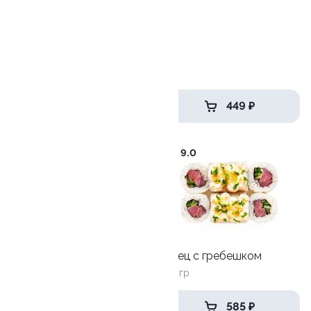
Лава с гребешком
250 гр
465 ₽
449 ₽
9.3
9.0
Ролл Сэмпай 2.0
235гр
Тунец с гребешком
260 гр
369 ₽
585 ₽