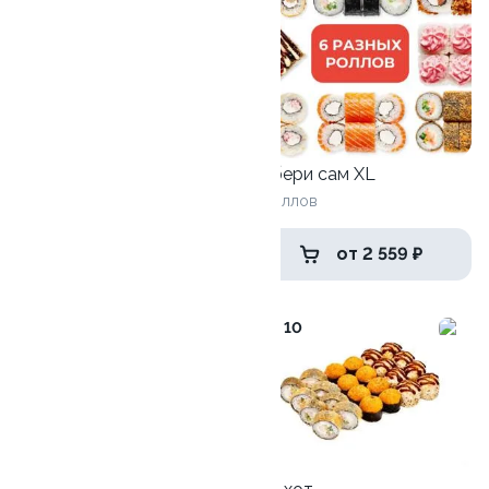
1020 г / 32 шт
Собери сам XL
6 роллов
1 459 ₽
от 2 559 ₽
9.4
10