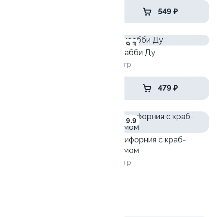
509 ₽
549 ₽
8.5
9.3
Тори тортильяс
Скрабби Ду
190 гр
265 гр
419 ₽
479 ₽
7.8
9.9
Калифорния с краб-
кремом
225 гр
Филадельфия маки
245 гр