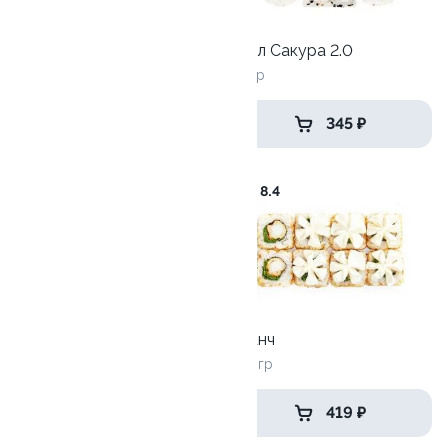
Сяке криспи
Ролл Сакура 2.0
215 гр
215гр
549 ₽
345 ₽
8.3
8.4
Катана
170гр
Кранч
240 гр
369 ₽
419 ₽