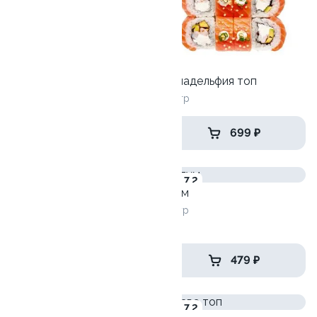
Хэппи эби
Филадельфия топ
270 гр
270гр
549 ₽
699 ₽
9.9
7.2
Блум
Филадельфия с креветкой
225гр
265 гр
689 ₽
479 ₽
6.0
7.2