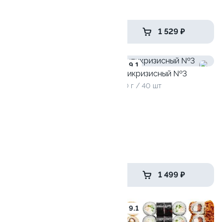
4 ролла
от 1 845 ₽
1 529 ₽
9.7
9.1
Антикризисный №3
1240 г / 40 шт
Разрыв сердечка
1325 г / 40 шт
2 099 ₽
1 499 ₽
9.9
9.1
Чикен самурай