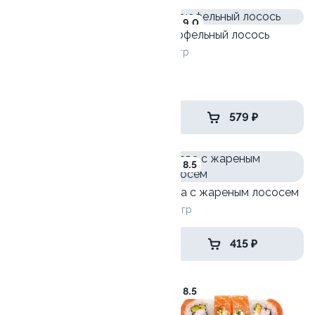
8.6
9.0
Трюфельный лосось
Филадельфия с зеленым
230гр
луком
250 гр
639 ₽
579 ₽
8.4
8.5
Чикен-Кранч
Лава с жареным лососем
255гр
260 гр
415 ₽
415 ₽
8.3
8.5