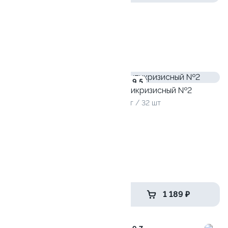
Наборы
Лосось
Курица
Креветки
8.7
9.5
Антикризисный №2
965 г / 32 шт
Антикризисный №3
1240 г / 40 шт
1 299 ₽
1 189 ₽