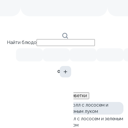
Найти блюдо
0,2л
Новинки
Лосось
Курица
Тунец
Креветки
Ролл с креветкой и
Ролл с лососем и зеленым
авокадо
луком