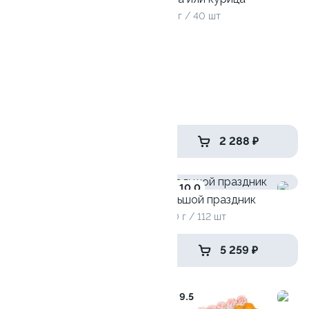
1115 г / 40 шт
Рок-н-роллы
975 г / 32 шт
1 529 ₽
2 288 ₽
10.0
Тайфун
Большой праздник
840 гр / 32шт
3180 г / 112 шт
1 529 ₽
5 259 ₽
10
9.5
Селломан