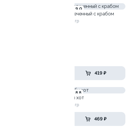
9.8
9.0
Запеченный с крабом
260 гр
Сырная тортилья
230гр
475 ₽
419 ₽
8.6
8.8
Цезарь сэндвич
Эби хот
455гр
230 гр
535 ₽
469 ₽