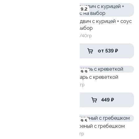
9.5
9.2
Чикен-краб
Сэндвич с курицей + соус
310 гр
на выбор
300/40гр
489 ₽
от 539 ₽
8.1
9.9
Запеченная калифорния
Цезарь с креветкой
295гр
250 гр
575 ₽
449 ₽
9.0
9.5
Жареный с гребешком
255 гр