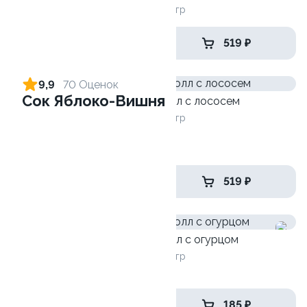
135 гр
130 гр
359 ₽
519 ₽
9,9
70 Оценок
Сок Яблоко-Вишня
Ролл с лососем
Ролл с лососем терияки и
130 гр
зеленым луком
130 гр
289 ₽
519 ₽
Ролл с огурцом
Ролл с креветкой и сыром
130 гр
140 гр
325 ₽
185 ₽