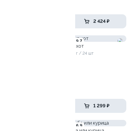
1120 гр / 40 шт
2 099 ₽
2 424 ₽
9.9
9.7
Хит хот
800 г / 24 шт
Время сэндвичей
700 гр / 16 шт
от 1 425 ₽
1 299 ₽
8.7
6.9
Рыба или курица