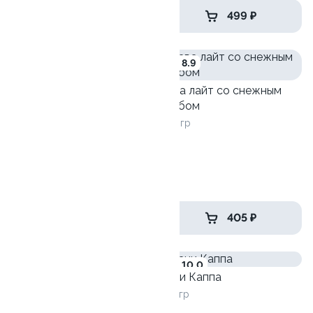
639 ₽
499 ₽
9.0
8.9
Лава лайт со снежным
крабом
240 гр
Калифорния с креветкой
215 гр
549 ₽
405 ₽
8.1
10.0
Кани Каппа
245 гр