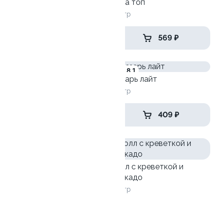
Трюфельный тунец
Лава топ
255гр
250гр
550 ₽
569 ₽
9.6
8.1
Сяке Спайси
Цезарь лайт
170 гр
230гр
559 ₽
409 ₽
9.0
Ролл с креветкой и
авокадо
135 гр