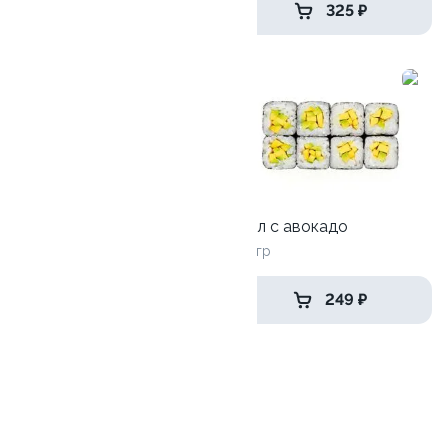
519 ₽
325 ₽
Ролл с огурцом
130 гр
Ролл с авокадо
120 гр
185 ₽
249 ₽
Запеченные
Лосось
Курица
Креветки