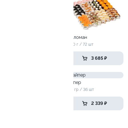
2050 г / 72 шт
Селломан
2050 г / 72 шт
3 685 ₽
3 685 ₽
9.7
Большой праздник
Хайпер
3180 г / 112 шт
1185 гр / 36 шт
5 259 ₽
2 339 ₽
Отвал башки