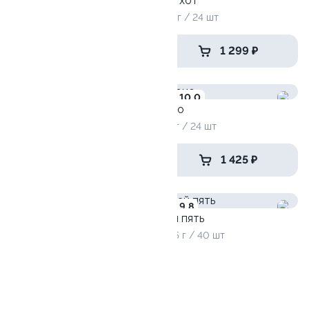
Горячий сет
Хит хот
1095 гр / 32 шт
790 г / 24 шт
1 519 ₽
1 299 ₽
9.1
10.0
Хит лайт
Трио
715 г / 24 шт
775 г / 24 шт
1 505 ₽
1 425 ₽
9.7
9.8
Дай пять
1205 г / 40 шт
Топовый