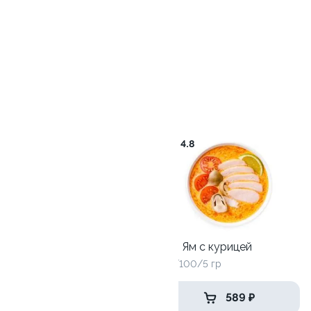
игрушкой
1 шт
от 456 ₽
Том Ям
6.5
4.8
Том Ям с креветками
415/100/5 гр
Том Ям с курицей
415/100/5 гр
649 ₽
589 ₽