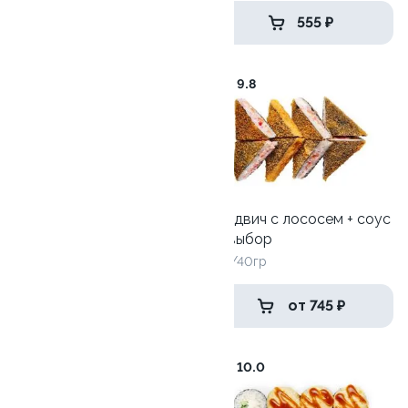
585 ₽
555 ₽
7.3
9.8
Сэндвич с лососем + соус
Ролл Эби васаби
на выбор
240гр
370/40гр
419 ₽
от 745 ₽
8.7
10.0