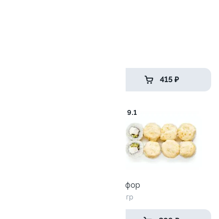
Цезарь с курицей
270 гр
449 ₽
415 ₽
9.5
9.1
Лава темпура с
креветкой
275 гр
Рокфор
260 гр