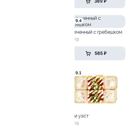
525 ₽
389 ₽
9.7
9.4
Ролл Три сыра 2.0
Запеченный с гребешком
240гр
250 гр
355 ₽
585 ₽
9.8
9.1
Лава Темпура
Кани уэст
280 гр
290 гр