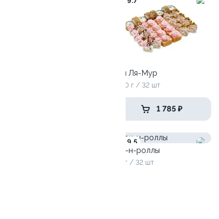
8.6
9.7
Антикризисный №1
770 г / 24 шт
Эби Ля-Мур
1000 г / 32 шт
945 ₽
1 785 ₽
9.1
9.5
Рок-н-роллы
975 г / 32 шт
Собери сам