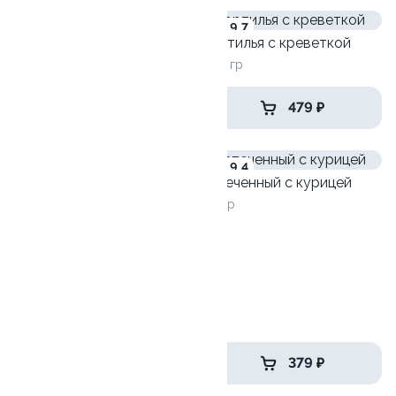
9.5
9.7
Сэндвич с креветкой
Тортилья с креветкой
235 гр
200 гр
459 ₽
479 ₽
9.2
9.4
Запеченный с курицей
275гр
Запеченный с кальмаром
300гр
495 ₽
379 ₽