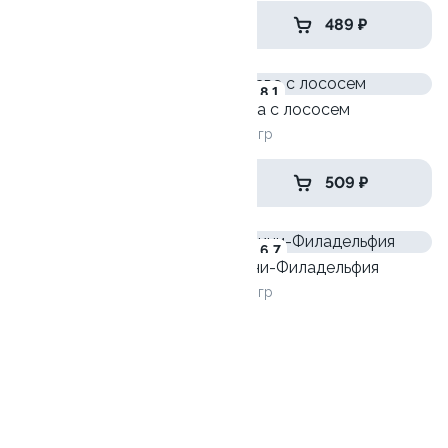
639 ₽
489 ₽
8.8
8.1
Харли
Лава с лососем
225 гр
250 гр
479 ₽
509 ₽
9.9
6.7
Мини-Филадельфия
240 гр
Акира маки
205 гр