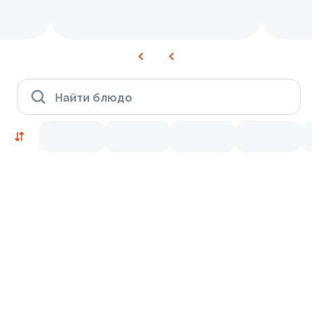
Найти блюдо
Новинки
Лосось
Курица
Тунец
Креветки
9.2
9.4