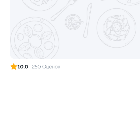
Ролл с лососем и зеленым луком
Ролл с лос
луком
130 гр
130 гр
519 ₽
10,0
250 Оценок