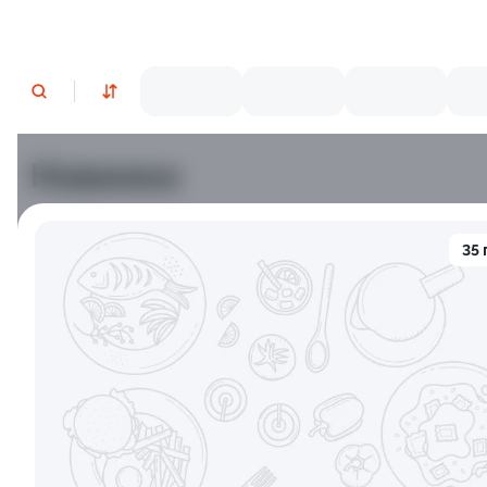
Новинки
Лосось
Курица
Тунец
Креветки
35 