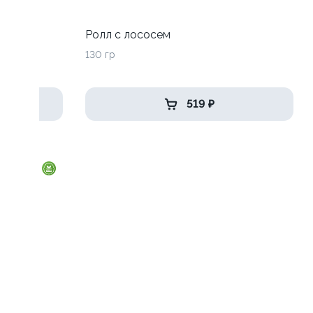
до
Ролл с лососем
130 гр
519 ₽