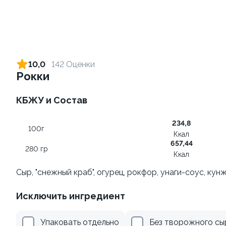
Ролл с креветкой и сыром
Ролл с огурцом
140 гр
130 гр
10,0
142 Оценки
Рокки
325 ₽
185 ₽
КБЖУ и Состав
8.9
8.8
234,8
100г
Ккал
657,44
280 гр
Ккал
Сыр, "снежный краб", огурец, рокфор, унаги-соус, кун
Ролл с креветкой и
Ролл с лососем и зеленым
Исключить ингредиент
авокадо
луком
135 гр
130 гр
Упаковать отдельно
Без творожного сы