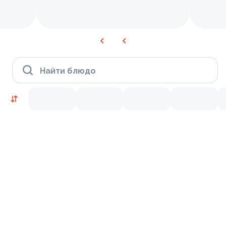
Найти блюдо
Новинки
Лосось
Курица
Креветки
9.4
9.8