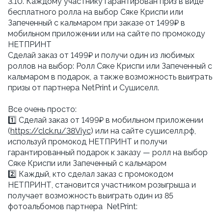
3.10. Каждому участнику гарантирован приз в виде
бесплатного ролла на выбор Сяке Криспи или
Запеченный с кальмаром при заказе от 1499₽ в
мобильном приложении или на сайте по промокоду
НЕТПРИНТ
Сделай заказ от 1499₽ и получи один из любимых
роллов на выбор: Ролл Сяке Криспи или Запеченный с
кальмаром в подарок, а также возможность выиграть
призы от партнера NetPrint и Сушиселл.
Все очень просто:
1️⃣ Сделай заказ от 1499₽ в мобильном приложении
(
https://clck.ru/38Viyc
) или на сайте сушиселл.рф,
используй промокод НЕТПРИНТ и получи
гарантированный подарок к заказу — ролл на выбор
Сяке Криспи или Запеченный с кальмаром
2️⃣ Каждый, кто сделал заказ с промокодом
НЕТПРИНТ, становится участником розыгрыша и
получает возможность выиграть один из 85
фотоальбомов партнера NetPrint: