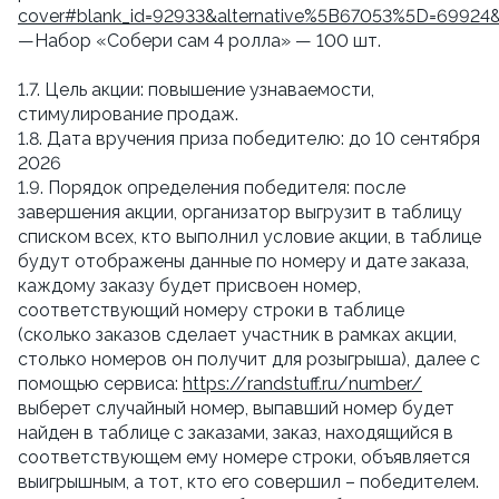
cover#blank_id=92933&alternative%5B67053%5D=69924
—Набор «Собери сам 4 ролла» — 100 шт.
1.7. Цель акции: повышение узнаваемости,
стимулирование продаж.
1.8. Дата вручения приза победителю: до 10 сентября
2026
1.9. Порядок определения победителя: после
завершения акции, организатор выгрузит в таблицу
списком всех, кто выполнил условие акции, в таблице
будут отображены данные по номеру и дате заказа,
каждому заказу будет присвоен номер,
соответствующий номеру строки в таблице
(сколько заказов сделает участник в рамках акции,
столько номеров он получит для розыгрыша), далее с
помощью сервиса:
https://randstuff.ru/number/
выберет случайный номер, выпавший номер будет
найден в таблице с заказами, заказ, находящийся в
соответствующем ему номере строки, объявляется
выигрышным, а тот, кто его совершил – победителем.