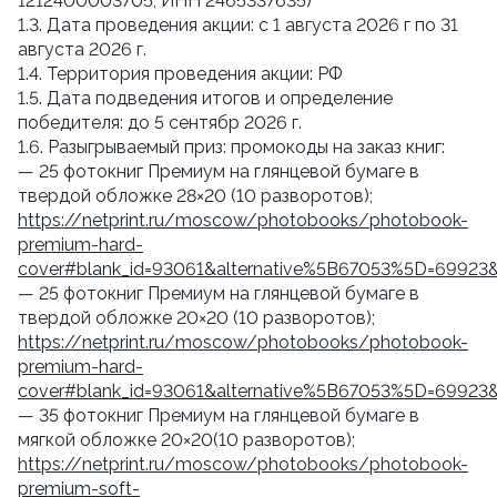
1212400003705, ИНН 2465337635)
1.3. Дата проведения акции: с 1 августа 2026 г по 31
августа 2026 г.
1.4. Территория проведения акции: РФ
1.5. Дата подведения итогов и определение
победителя: до 5 сентябр 2026 г.
1.6. Разыгрываемый приз: промокоды на заказ книг:
— 25 фотокниг Премиум на глянцевой бумаге в
твердой обложке 28×20 (10 разворотов);
https://netprint.ru/moscow/photobooks/photobook-
premium-hard-
cover#blank_id=93061&alternative%5B67053%5D=69923
— 25 фотокниг Премиум на глянцевой бумаге в
твердой обложке 20×20 (10 разворотов);
https://netprint.ru/moscow/photobooks/photobook-
premium-hard-
cover#blank_id=93061&alternative%5B67053%5D=69923
— 35 фотокниг Премиум на глянцевой бумаге в
мягкой обложке 20×20(10 разворотов);
https://netprint.ru/moscow/photobooks/photobook-
premium-soft-