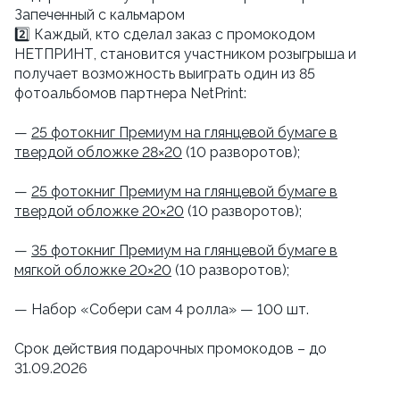
Запеченный с кальмаром
2️⃣ Каждый, кто сделал заказ с промокодом
НЕТПРИНТ, становится участником розыгрыша и
получает возможность выиграть один из 85
фотоальбомов партнера NetPrint:
—
25 фотокниг Премиум на глянцевой бумаге в
твердой обложке 28×20
(10 разворотов);
—
25 фотокниг Премиум на глянцевой бумаге в
твердой обложке 20×20
(10 разворотов);
—
35 фотокниг Премиум на глянцевой бумаге в
мягкой обложке 20×20
(10 разворотов);
— Набор «Собери сам 4 ролла» — 100 шт.
Срок действия подарочных промокодов – до
31.09.2026