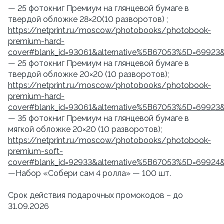
— 25 фотокниг Премиум на глянцевой бумаге в
твердой обложке 28×20(10 разворотов) ;
https://netprint.ru/moscow/photobooks/photobook-
premium-hard-
cover#blank_id=93061&alternative%5B67053%5D=69923
— 25 фотокниг Премиум на глянцевой бумаге в
твердой обложке 20×20 (10 разворотов);
https://netprint.ru/moscow/photobooks/photobook-
premium-hard-
cover#blank_id=93061&alternative%5B67053%5D=69923
— 35 фотокниг Премиум на глянцевой бумаге в
мягкой обложке 20×20 (10 разворотов);
https://netprint.ru/moscow/photobooks/photobook-
premium-soft-
cover#blank_id=92933&alternative%5B67053%5D=69924
—Набор «Собери сам 4 ролла» — 100 шт.
Срок действия подарочных промокодов – до
31.09.2026