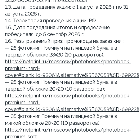
1212400003705, ИНН 2465337635)
1.3. Дата проведения акции: с 1 августа 2026 г по 31
августа 2026 г.
1.4. Территория проведения акции: РФ
1.5. Дата подведения итогов и определение
победителя: до 5 сентябр 2026 г.
1.6. Разыгрываемый приз: промокоды на заказ книг:
— 25 фотокниг Премиум на глянцевой бумаге в
твердой обложке 28×20 (10 разворотов);
https://netprint.ru/moscow/photobooks/photobook-
premium-hard-
cover#blank_id=93061&alternative%5B67053%5D=69923
— 25 фотокниг Премиум на глянцевой бумаге в
твердой обложке 20×20 (10 разворотов);
https://netprint.ru/moscow/photobooks/photobook-
premium-hard-
cover#blank_id=93061&alternative%5B67053%5D=69923
— 35 фотокниг Премиум на глянцевой бумаге в
мягкой обложке 20×20 (10 разворотов);
https://netprint.ru/moscow/photobooks/photobook-
premium-soft-