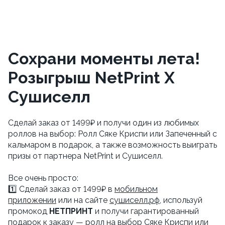
Сохрани моменты лета!
Розыгрыш NetPrint X
Сушиселл
Сделай заказ от 1499₽ и получи один из любимых
роллов на выбор: Ролл Сяке Криспи или Запеченный с
кальмаром в подарок, а также возможность выиграть
призы от партнера NetPrint и Сушиселл.
Все очень просто:
1️⃣ Сделай заказ от 1499₽ в
мобильном
приложении
или на сайте
сушиселл.рф
, используй
промокод
НЕТПРИНТ
и получи гарантированный
подарок к заказу — ролл на выбор Сяке Криспи или