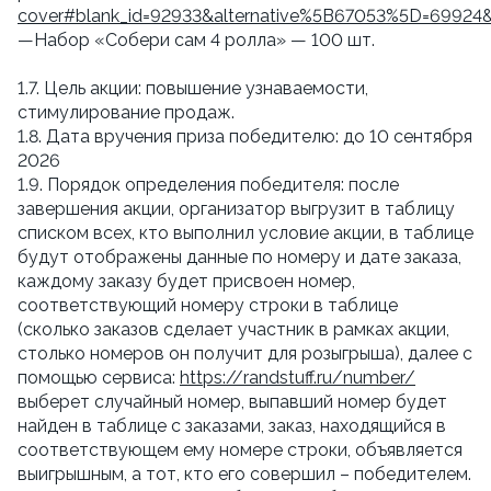
cover#blank_id=92933&alternative%5B67053%5D=69924
—Набор «Собери сам 4 ролла» — 100 шт.
1.7. Цель акции: повышение узнаваемости,
стимулирование продаж.
1.8. Дата вручения приза победителю: до 10 сентября
2026
1.9. Порядок определения победителя: после
завершения акции, организатор выгрузит в таблицу
списком всех, кто выполнил условие акции, в таблице
будут отображены данные по номеру и дате заказа,
каждому заказу будет присвоен номер,
соответствующий номеру строки в таблице
(сколько заказов сделает участник в рамках акции,
столько номеров он получит для розыгрыша), далее с
помощью сервиса:
https://randstuff.ru/number/
выберет случайный номер, выпавший номер будет
найден в таблице с заказами, заказ, находящийся в
соответствующем ему номере строки, объявляется
выигрышным, а тот, кто его совершил – победителем.