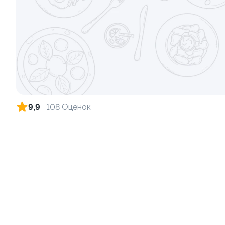
Ролл с лососем и зеленым луком
Ролл с лос
луком
130 гр
130 гр
499 ₽
9,9
108 Оценок