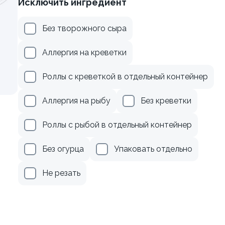
Исключить ингредиент
осем терияки и зеленым
Ролл с креветкой и авока
Без творожного сыра
135 гр
Аллергия на креветки
279 ₽
345 ₽
Роллы с креветкой в отдельный контейнер
Аллергия на рыбу
Без креветки
Роллы с рыбой в отдельный контейнер
Без огурца
Упаковать отдельно
Не резать