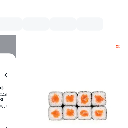
03
воды
03
воды