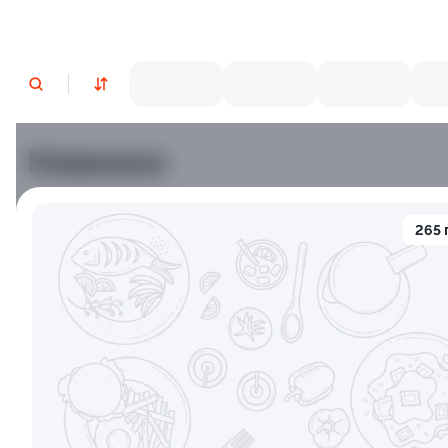
Новинки
Лосось
Курица
Тунец
Креветки
265 