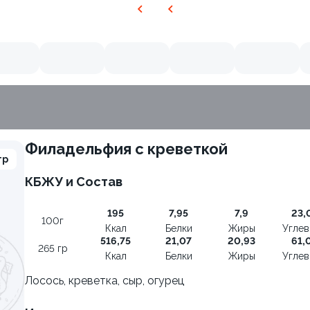
Филадельфия с креветкой
гр
КБЖУ и Состав
195
7,95
7,9
23,
100г
Ккал
Белки
Жиры
Угле
516,75
21,07
20,93
61,
265 гр
Ккал
Белки
Жиры
Угле
Лосось, креветка, сыр, огурец