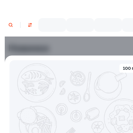
Новинки
Лосось
Курица
Тунец
Креветки
100 
9.2