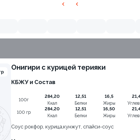
Онигири с курицей терияки
гр
КБЖУ и Состав
8.7
284,20
12,51
16,5
21,
100г
Ккал
Белки
Жиры
Угле
284,20
12,51
16,50
21,
100 гр
Ккал
Белки
Жиры
Угле
Соус рокфор, курица,кунжут, спайси-соус