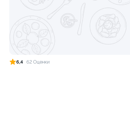
Ролл с креветкой и сыром
Ролл с лос
140 гр
130 гр
299 ₽
6,4
62 Оценки
9.4
9.8