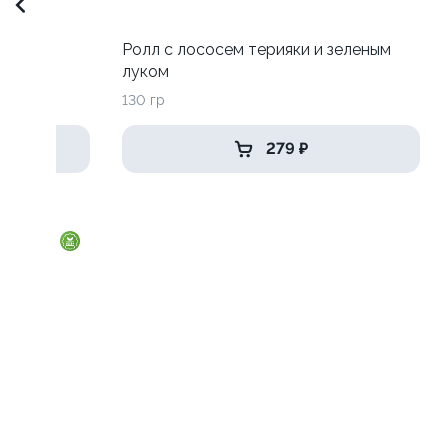
 луком
Ролл с лососем терияки и зеленым
луком
130 гр
279 ₽