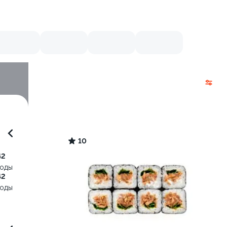
10
42
воды
42
воды