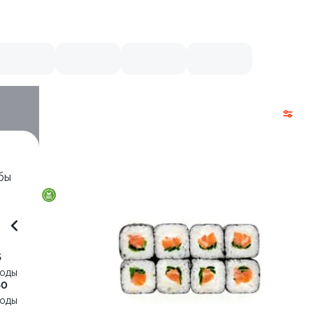
бы
5
воды
50
воды