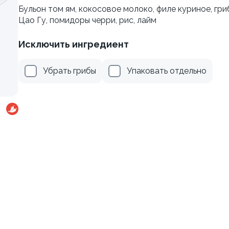
Бульон том ям, кокосовое молоко, филе куриное, гри
Цао Гу, помидоры черри, рис, лайм
осем
Ролл с огурцом
130 гр
Исключить ингредиент
499 ₽
179 ₽
Убрать грибы
Упаковать отдельно
веткой и авокадо
Ролл с авокадо