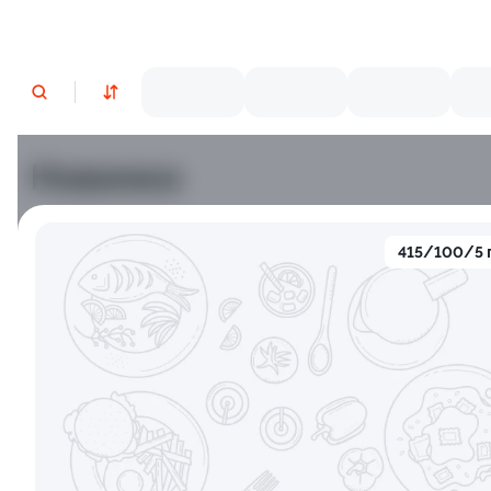
Новинки
Лосось
Курица
Тунец
Креветки
415/100/5 
9.5