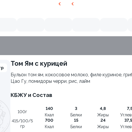
Том Ям с курицей
гр
Бульон том ям, кокосовое молоко, филе куриное, гри
Цао Гу, помидоры черри, рис, лайм
КБЖУ и Состав
140
3
4,8
7,
100г
Ккал
Белки
Жиры
Угле
700
15
24
37,
415/100/5
гр
Ккал
Белки
Жиры
Угле