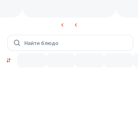
Найти блюдо
Новинки
Лосось
Курица
Тунец
Креветки