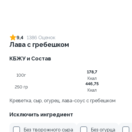
Ролл с лососем и зеленым
Ролл с лососем терияки и
луком
зеленым луком
9,4
1386 Оценок
130 гр
130 гр
Лава с гребешком
495 ₽
275 ₽
КБЖУ и Состав
178,7
100г
Ккал
446,75
250 гр
Ккал
Креветка, сыр, огурец, лава-соус с гребешком
Исключить ингредиент
Ролл с креветкой и
Ролл с лососем
авокадо
130 гр
Без творожного сыра
Без огурца
135 гр