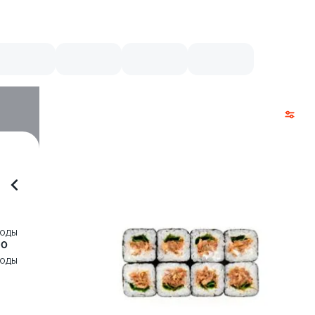
воды
20
воды