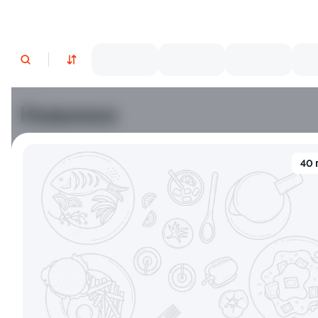
Новинки
Лосось
Курица
Тунец
Креветки
40 
9.5