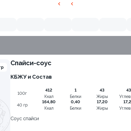
Спайси-соус
гр
КБЖУ и Состав
412
1
43
43
100г
Ккал
Белки
Жиры
Угле
164,80
0,40
17,20
17,
40 гр
Ккал
Белки
Жиры
Угле
Соус спайси