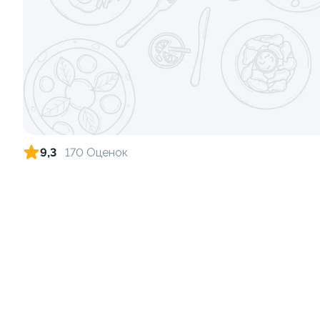
Ролл с огурцом
Ролл с кре
130 гр
140 гр
179 ₽
9,3
170 Оценок