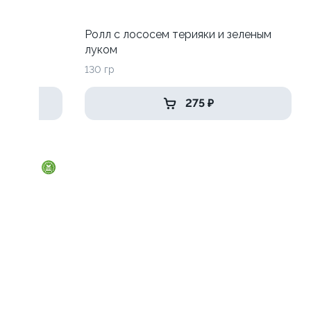
 луком
Ролл с лососем терияки и зеленым
луком
130 гр
275 ₽