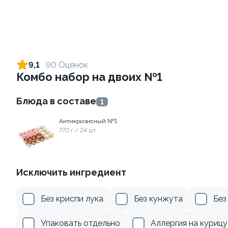
Ролл с огурцом
Ролл с креветкой и сыром
130 гр
140 гр
9,1
90 Оценок
Комбо набор на двоих №1
179 ₽
299 ₽
Блюда в составе
1
Антикризисный №1
770 г / 24 шт
Исключить ингредиент
Ролл с лососем и зеленым
Ролл с лососем терияки и
Без криспи лука
Без кунжута
Без
луком
зеленым луком
130 гр
130 гр
Упаковать отдельно
Аллергия на курицу