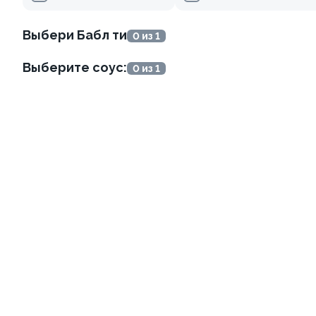
499 ₽
279 ₽
Выбери Бабл ти
0 из 1
Выберите соус:
0 из 1
Ролл с креветкой и
Ролл с лососем
авокадо
130 гр
135 гр
345 ₽
499 ₽