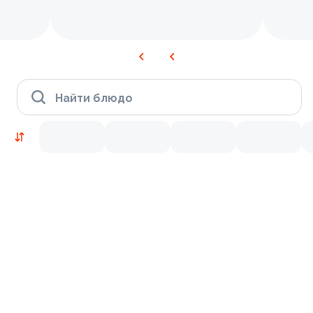
Найти блюдо
Новинки
Лосось
Курица
Тунец
Креветки
9.5