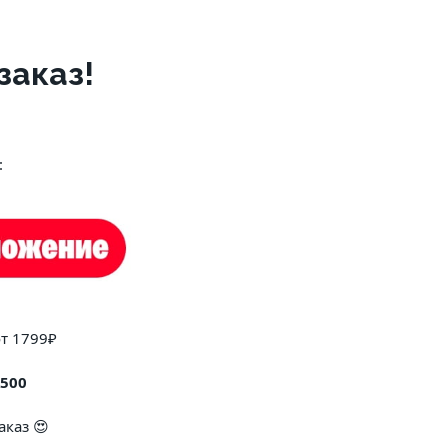
заказ!
:
от 1799₽
500
аказ 😍