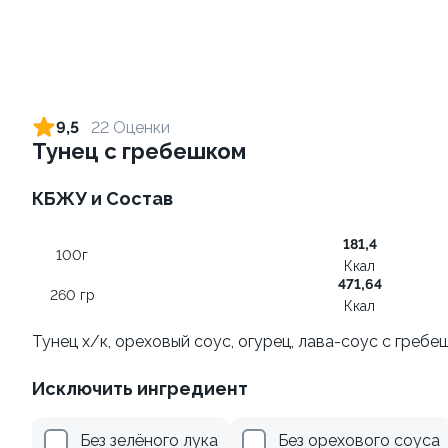
Ролл с креветкой и сыром
Ролл с огурцом
140 гр
130 гр
9,5
22 Оценки
Тунец с гребешком
299 ₽
179 ₽
КБЖУ и Состав
10
8.7
181,4
100г
Ккал
471,64
260 гр
Ккал
Тунец х/к, ореховый соус, огурец, лава-соус с гребе
Ролл с лососем терияки и
Ролл с лососем и зеленым
Исключить ингредиент
зеленым луком
луком
130 гр
130 гр
Без зелёного лука
Без орехового соуса