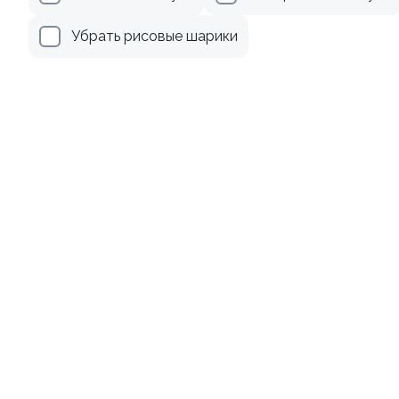
279 ₽
499 ₽
Убрать рисовые шарики
9.4
Ролл с креветкой и
Ролл с лососем
авокадо
130 гр
135 гр
345 ₽
499 ₽