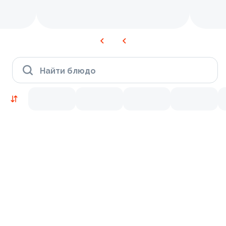
Найти блюдо
Новинки
Лосось
Курица
Тунец
Креветки
9.2
9.8